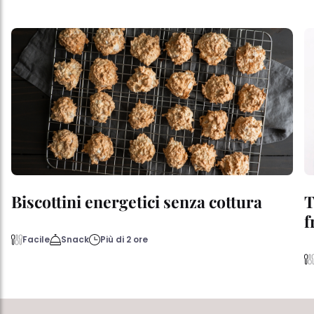
Biscottini energetici senza cottura
T
f
Facile
Snack
Più di 2 ore