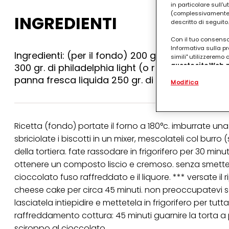
in particolare sull'
(complessivamente “
INGREDIENTI
descritto di seguito.
Con il tuo consenso,
Informativa sulla pr
Ingredienti: (per il fondo) 200 gr. di biscotti d
simili" utilizzeremo
300 gr. di philadelphia light (o ricotta magra) 9
questo sito Web, p
personalizzato
. 
panna fresca liquida 250 gr. di cioccolato fond
Modifica
(rispettivamente dell
terzi, conservare le
arricchiti con dati o
particolare per visu
identificati) su ques
Ricetta (fondo) portate il forno a 180°c. imburrate una
misurare e ottimizz
sbriciolate i biscotti in un mixer, mescolateli col bur
Puoi trovare maggior
della tortiera. fate rassodare in frigorifero per 30 min
collegata nel piè di 
qualsiasi momento co
ottenere un composto liscio e cremoso. senza smettere 
collegata nel piè di 
cioccolato fuso raffreddato e il liquore. *** versate il
periodo di conserva
"modifica" di seguito
cheese cake per circa 45 minuti. non preoccupatevi 
lasciatela intiepidire e mettetela in frigorifero per tut
Se fai clic su "Modif
per uno o più degli 
raffreddamento cottura: 45 minuti guarnire la torta 
tuoi dati personali p
sciroppo al cioccolato.