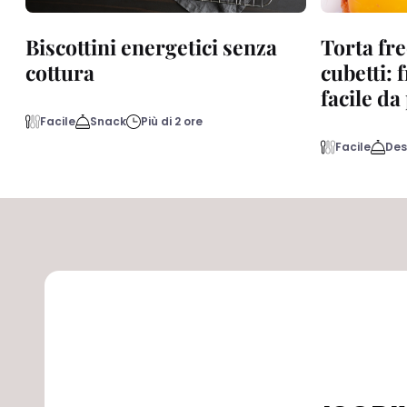
Biscottini energetici senza
Torta fre
cottura
cubetti: 
facile d
Facile
Snack
Più di 2 ore
Facile
Des