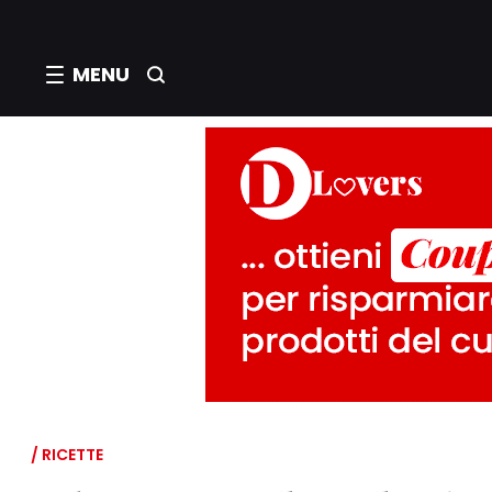
MENU
/ RICETTE