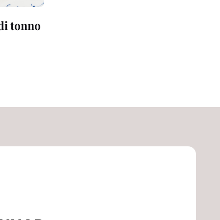
 di tonno