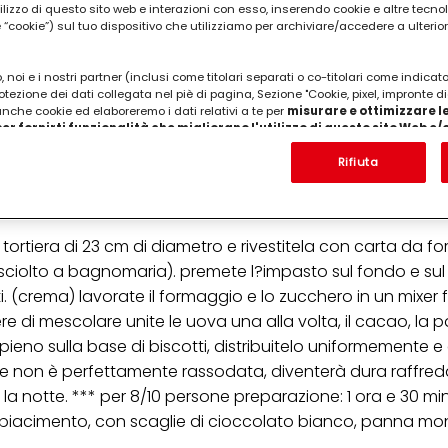
utilizzo di questo sito web e interazioni con esso, inserendo cookie e altre tecnol
cookie”) sul tuo dispositivo che utilizziamo per archiviare/accedere a ulterio
 noi e i nostri partner (inclusi come titolari separati o co-titolari come indicat
otezione dei dati collegata nel piè di pagina, Sezione "Cookie, pixel, impronte di
igestive o gran cereale o secchi 70 gr. di burro (per
 anche cookie ed elaboreremo i dati relativi a te per
misurare e ottimizzare le
0 gr. di zucchero 1 cucchiaio di cacao in polvere 30
er fornirti funzionalità che migliorano l'utilizzo di questo sito Web e
Analizzeremo il tuo utilizzo di questo sito Web e le tue interazioni commerciali c
ente fuso 80 ml di bailey's irish cream 2 uova
'azienda per cui lavori) per) e su tale base tracciare i tuoi acquisti dei nostri 
Rifiuta
 nostre informazioni sulle entità commerciali e creare profili individuali su di 
ttenuti da terze parti e altri siti Web. Utilizziamo questi profili per scopi di mark
alizzare annunci pubblicitari che potrebbero interessarti (basati, ad esempio, s
to sito web e altri media (di terzi) tramite i dispositivi assegnati a te o alla t
 tortiera di 23 cm di diametro e rivestitela con carta da fo
are il successo delle campagne pubblicitarie.
ro (sciolto a bagnomaria). premete l?impasto sul fondo e su
i informazioni sul trattamento dei tuoi dati nella nostra Informativa sulla prot
uti. (crema) lavorate il formaggio e lo zucchero in un mixer 
pagina (Sezione "Cookie, Pixel, Impronte digitali e tecnologie simili"). Puoi revo
n effetto per il futuro disabilitando i cookie sul nostro sito web nella sezion
di mescolare unite le uova una alla volta, il cacao, la pa
pagina. Per ulteriori informazioni sui cookie utilizzati su questo sito Web, in par
 ripieno sulla base di biscotti, distribuitelo uniformemente 
zione, consultare le informazioni dettagliate su ciascun cookie disponibili fa
".
se non è perfettamente rassodata, diventerà dura raffre
ta la notte. *** per 8/10 persone preparazione: 1 ora e 30 mi
ica" potrai trovare maggiori informazioni sul trattamento dei tuoi dati / sull'uso d
scopi sopra menzionati. Cliccando su "Accetta tutto", acconsenti all'uso dei coo
a piacimento, con scaglie di cioccolato bianco, panna mo
er tutte le finalità sopra indicate. Se fai clic su "Rifiuta", verranno utilizzati solo