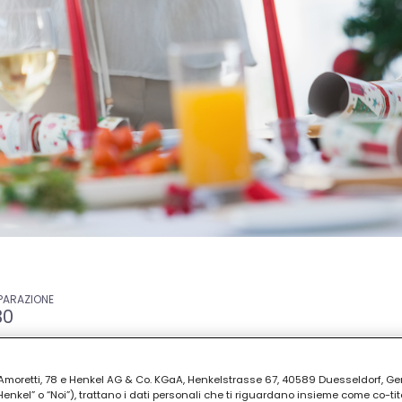
EPARAZIONE
30
ia Amoretti, 78 e Henkel AG & Co. KGaA, Henkelstrasse 67, 40589 Duesseldorf, G
kel” o “Noi”), trattano i dati personali che ti riguardano insieme come co-tito