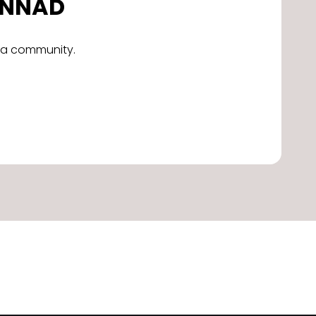
DONNAD
alla community.