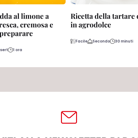
dda al limone a
Ricetta della tartare
fresca, cremosa e
in agrodolce
a preparare
Facile
Secondo
30 minuti
sert
1 ora