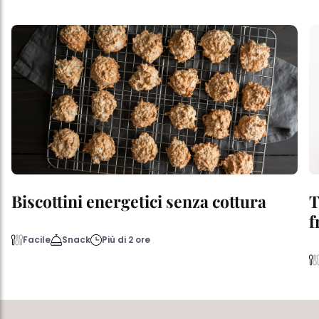
Biscottini energetici senza cottura
T
f
Facile
Snack
Più di 2 ore