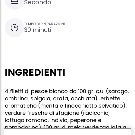
Secondo
TEMPO DI PREPARAZIONE
30 minuti
INGREDIENTI
4 filetti di pesce bianco da 100 gr. c.u. (sarago,
ombrina, spigola, orata, occhiata), erbette
aromatiche (menta e finocchietto selvatico),
verdure fresche di stagione (radicchio,
lattuga romana, indivia, peperone e
pomodorino), 100 gr. di mela verde tagliata a
cubetti, olio extravergine di oliva (nocellara in