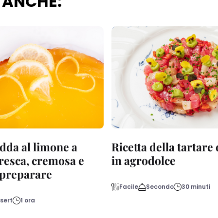
 ANCHE:
dda al limone a
Ricetta della tartare
fresca, cremosa e
in agrodolce
a preparare
Facile
Secondo
30 minuti
sert
1 ora