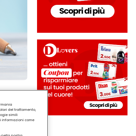
ermania
lari del trattamento,
ogie simili
ri informazioni come
o nella nostra