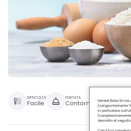
DIFFICOLTA'
PORTATA
TEMPO DI PR
Henkel Italia Srl v
Facile
Contorni
30 minu
(congiuntamente “Hen
in particolare sull'
(complessivamente “
descritto di seguito.
Con il tuo consenso,