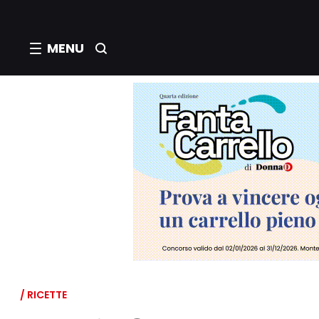
MENU
/ RICETTE