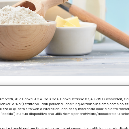
EPARAZIONE
ia Amoretti, 78 e Henkel AG & Co. KGaA, Henkelstrasse 67, 40589 Duesseldorf, G
ti
kel” o “Noi”), trattano i dati personali che ti riguardano insieme come co-tito
utilizzo di questo sito web e interazioni con esso, inserendo cookie e altre tecnol
cookie”) sul tuo dispositivo che utilizziamo per archiviare/accedere a ulterio
 noi e i nostri partner (inclusi come titolari separati o co-titolari come indicat