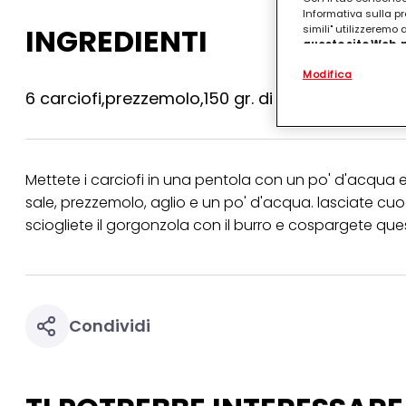
Informativa sulla pr
INGREDIENTI
simili" utilizzeremo
questo sito Web, p
personalizzato
. 
Modifica
(rispettivamente dell
terzi, conservare le
6 carciofi,prezzemolo,150 gr. di gorgonzola dolce
arricchiti con dati o
particolare per visu
identificati) su ques
misurare e ottimizz
Mettete i carciofi in una pentola con un po' d'acqua e c
Puoi trovare maggior
collegata nel piè di 
sale, prezzemolo, aglio e un po' d'acqua. lasciate c
qualsiasi momento co
sciogliete il gorgonzola con il burro e cospargete quest
collegata nel piè di 
periodo di conserva
"modifica" di seguito
Se fai clic su "Modif
per uno o più degli 
Condividi
tuoi dati personali p
necessari per fornirt