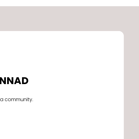
DONNAD
alla community.