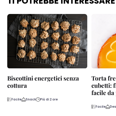
TI POTREBBE INTERESSARE
Biscottini energetici senza
Torta fre
cottura
cubetti: 
facile d
Facile
Snack
Più di 2 ore
Facile
Des