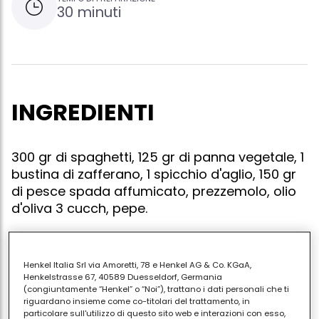
30 minuti
INGREDIENTI
300 gr di spaghetti, 125 gr di panna vegetale, 1
bustina di zafferano, 1 spicchio d'aglio, 150 gr
di pesce spada affumicato, prezzemolo, olio
d'oliva 3 cucch, pepe.
Henkel Italia Srl via Amoretti, 78 e Henkel AG & Co. KGaA,
Mettere l'olio in una padella con l'aglio, che poi
Henkelstrasse 67, 40589 Duesseldorf, Germania
toglierete, aggiungere il pesce tagliato a dadini,
(congiuntamente “Henkel” o “Noi”), trattano i dati personali che ti
riguardano insieme come co-titolari del trattamento, in
scottare qualche minuto, aggiungere la panna,lo
particolare sull'utilizzo di questo sito web e interazioni con esso,