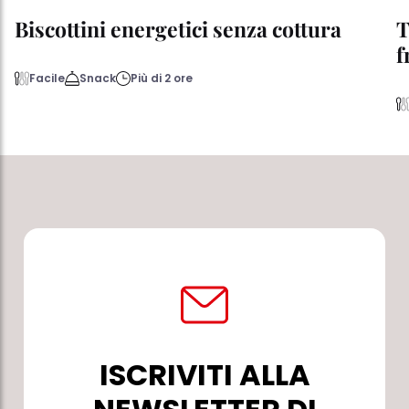
Biscottini energetici senza cottura
T
f
Facile
Snack
Più di 2 ore
ISCRIVITI ALLA