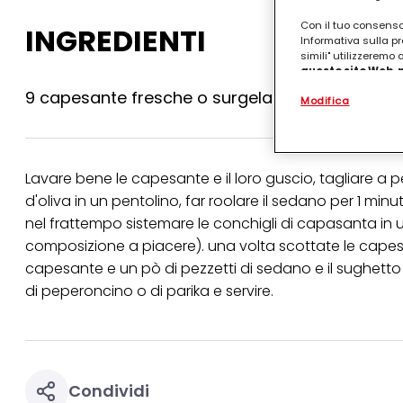
Con il tuo consenso,
INGREDIENTI
Informativa sulla pr
simili" utilizzeremo
questo sito Web, p
personalizzato
. 
9 capesante fresche o surgelate con conchigli
Modifica
(rispettivamente dell
terzi, conservare le
arricchiti con dati o
particolare per visu
identificati) su ques
Lavare bene le capesante e il loro guscio, tagliare a p
misurare e ottimizz
d'oliva in un pentolino, far roolare il sedano per 1 mi
Puoi trovare maggior
nel frattempo sistemare le conchigli di capasanta in 
collegata nel piè di 
qualsiasi momento co
composizione a piacere). una volta scottate le capesan
collegata nel piè di 
capesante e un pò di pezzetti di sedano e il sughetto
periodo di conserva
"modifica" di seguito
di peperoncino o di parika e servire.
Se fai clic su "Modif
per uno o più degli 
tuoi dati personali p
necessari per fornirt
Condividi