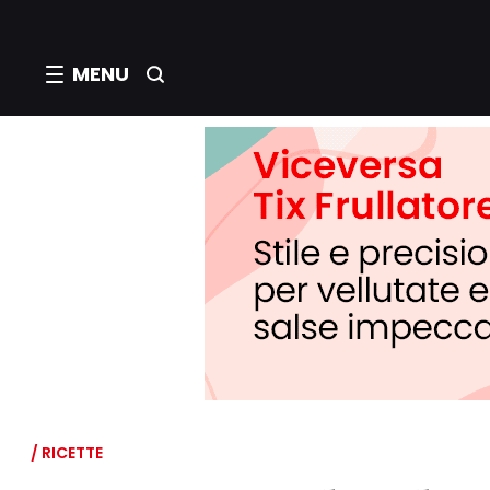
MENU
/ RICETTE