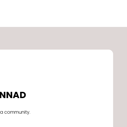
DONNAD
alla community.