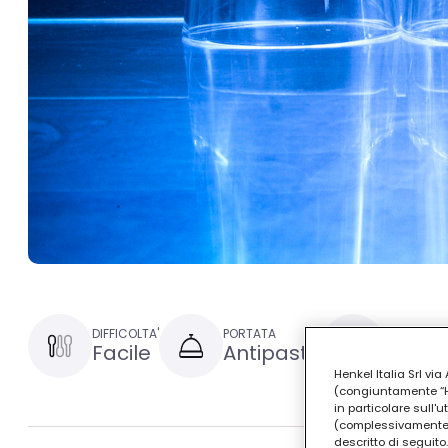
DIFFICOLTA'
PORTATA
TEMPO DI 
Facile
Antipasto
15 min
Henkel Italia Srl v
(congiuntamente “Hen
in particolare sull'
(complessivamente “
descritto di seguito.