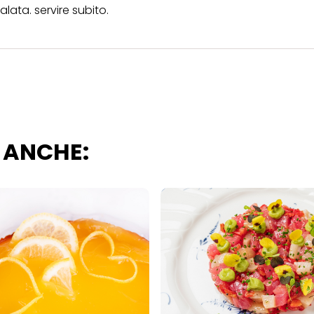
i questo sito web.
ata. servire subito.
 ANCHE: