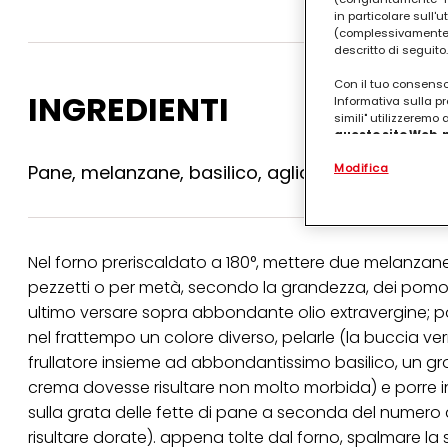
in particolare sull'
(complessivamente “
descritto di seguito.
Con il tuo consenso,
INGREDIENTI
Informativa sulla pr
simili" utilizzeremo
questo sito Web, p
personalizzato
. 
Modifica
Pane, melanzane, basilico, aglio, pomodorini
(rispettivamente dell
terzi, conservare le
arricchiti con dati o
particolare per visu
identificati) su ques
misurare e ottimizz
Nel forno preriscaldato a 180°, mettere due melanzane 
pezzetti o per metà, secondo la grandezza, dei pomodor
Puoi trovare maggior
collegata nel piè di 
ultimo versare sopra abbondante olio extravergine; por
qualsiasi momento co
nel frattempo un colore diverso, pelarle (la buccia ver
collegata nel piè di 
periodo di conserva
frullatore insieme ad abbondantissimo basilico, un gros
"modifica" di seguito
crema
dovesse risultare non molto morbida) e porre in
Se fai clic su "Modif
sulla grata delle fette di pane a seconda del numero
per uno o più degli 
risultare dorate). appena tolte dal forno, spalmare la
tuoi dati personali p