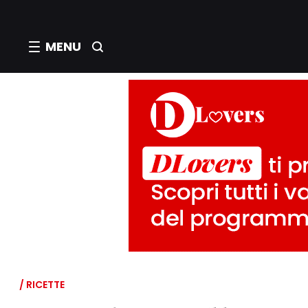
MENU
/ RICETTE