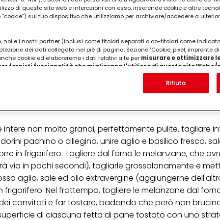
utilizzo di questo sito web e interazioni con esso, inserendo cookie e altre tecnol
cookie”) sul tuo dispositivo che utilizziamo per archiviare/accedere a ulterio
 noi e i nostri partner (inclusi come titolari separati o co-titolari come indicat
otezione dei dati collegata nel piè di pagina, Sezione "Cookie, pixel, impronte di
 anche cookie ed elaboreremo i dati relativi a te per
misurare e ottimizzare le
er fornirti funzionalità che migliorano l'utilizzo di questo sito Web e
Analizzeremo il tuo utilizzo di questo sito Web e le tue interazioni commerciali c
'azienda per cui lavori) per) e su tale base tracciare i tuoi acquisti dei nostri 
Rifiuta
 nostre informazioni sulle entità commerciali e creare profili individuali su di 
ttenuti da terze parti e altri siti Web. Utilizziamo questi profili per scopi di mark
alizzare annunci pubblicitari che potrebbero interessarti (basati, ad esempio, s
to sito web e altri media (di terzi) tramite i dispositivi assegnati a te o alla t
are il successo delle campagne pubblicitarie.
intere non molto grandi, perfettamente pulite. tagliare i
ini pachino o ciliegina, unire aglio e basilico fresco, sal
i informazioni sul trattamento dei tuoi dati nella nostra Informativa sulla prot
pagina (Sezione "Cookie, Pixel, Impronte digitali e tecnologie simili"). Puoi revo
re in frigorifero. Togliere dal forno le melanzane, che a
n effetto per il futuro disabilitando i cookie sul nostro sito web nella sezion
rà via in pochi secondi), tagliarle grossolanamente e mett
pagina. Per ulteriori informazioni sui cookie utilizzati su questo sito Web, in par
zione, consultare le informazioni dettagliate su ciascun cookie disponibili fa
so aglio, sale ed olio extravergine (aggiungerne dell'altr
".
 frigorifero. Nel frattempo, togliere le melanzane dal for
ica" potrai trovare maggiori informazioni sul trattamento dei tuoi dati / sull'uso d
 dei convitati e far tostare, badando che però non bruci
scopi sopra menzionati. Cliccando su "Accetta tutto", acconsenti all'uso dei coo
 superficie di ciascuna fetta di pane tostato con uno stra
er tutte le finalità sopra indicate. Se fai clic su "Rifiuta", verranno utilizzati solo