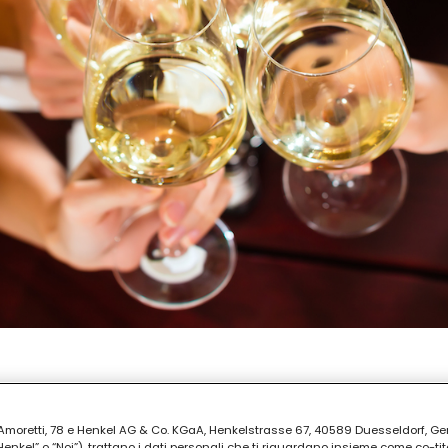
PREPARAZIONE
uti
ia Amoretti, 78 e Henkel AG & Co. KGaA, Henkelstrasse 67, 40589 Duesseldorf, G
kel” o “Noi”), trattano i dati personali che ti riguardano insieme come co-tito