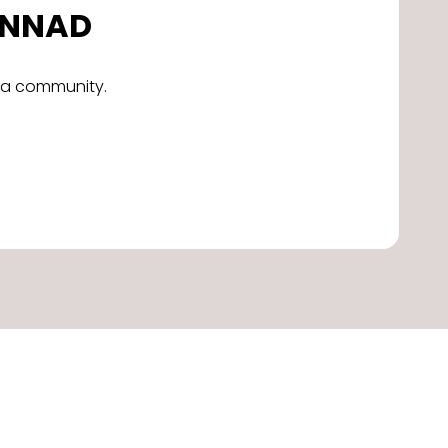
DONNAD
alla community.