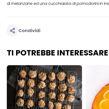
necessari per fornirt
di melanzane ed una cucchiaiata di pomodorini in insal
Condividi
TI POTREBBE INTERESSARE