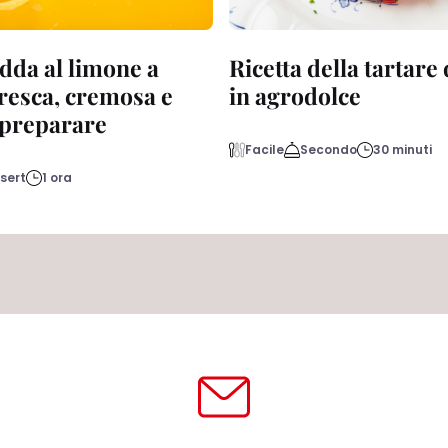
dda al limone a
Ricetta della tartare
fresca, cremosa e
in agrodolce
a preparare
Facile
Secondo
30 minuti
sert
1 ora