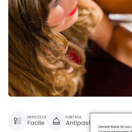
DIFFICOLTA'
PORTATA
TEMPO DI 
Facile
Antipasto
15 min
Henkel Italia Srl v
(congiuntamente “Hen