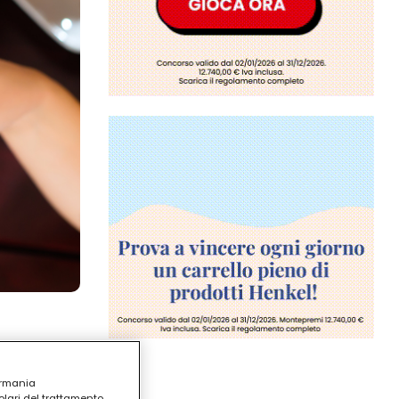
ermania
lari del trattamento,