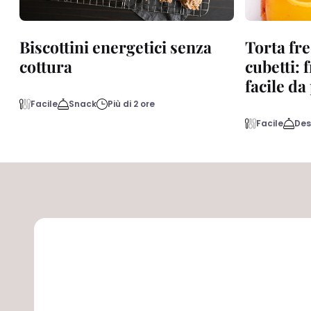
Biscottini energetici senza
Torta fre
cottura
cubetti: 
facile d
Facile
Snack
Più di 2 ore
Facile
Des