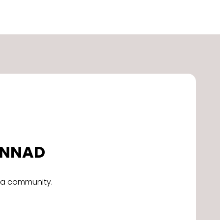
DONNAD
alla community.