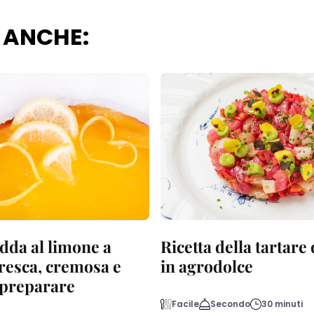
 ANCHE:
dda al limone a
Ricetta della tartare
fresca, cremosa e
in agrodolce
a preparare
Facile
Secondo
30 minuti