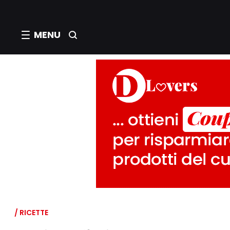
MENU
/ RICETTE