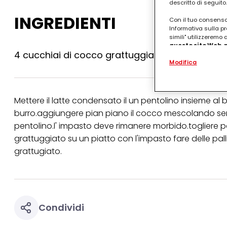
descritto di seguito.
INGREDIENTI
Con il tuo consenso,
Informativa sulla pr
simili" utilizzeremo
questo sito Web, p
4 cucchiai di cocco grattuggiato,1 latta di lat
personalizzato
. 
Modifica
(rispettivamente dell
terzi, conservare le
arricchiti con dati o
particolare per visu
identificati) su ques
Mettere il latte condensato il un pentolino insieme al 
misurare e ottimizz
burro.aggiungere pian piano il cocco mescolando senz
Puoi trovare maggior
pentolino.l' impasto deve rimanere morbido.togliere poi
collegata nel piè di 
grattuggiato su un piatto con l'impasto fare delle pal
qualsiasi momento co
collegata nel piè di 
grattugiato.
periodo di conserva
"modifica" di seguito
Se fai clic su "Modif
per uno o più degli 
tuoi dati personali p
Condividi
necessari per fornirt