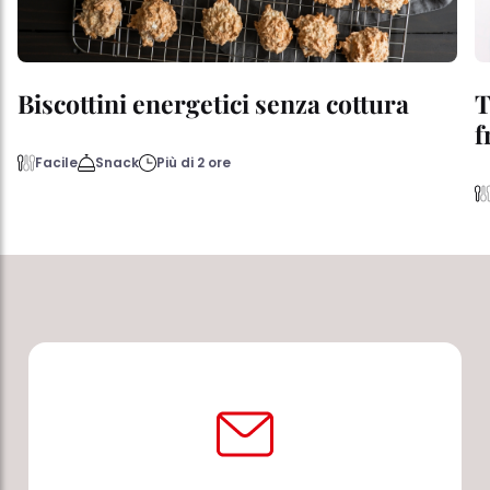
Biscottini energetici senza cottura
T
f
Facile
Snack
Più di 2 ore