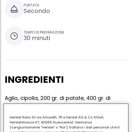
PORTATA
Secondo
TEMPO DI PREPARAZIONE
30 minuti
INGREDIENTI
Aglio, cipolla, 200 gr. di patate, 400 gr. di
carciofi, rosmarino, salvia, alloro, bocconcini
di soia, dado vegetale, acqua, olio
Henkel Italia Srl via Amoretti, 78 e Henkel AG & Co. KGaA,
Henkelstrasse 67, 40589 Duesseldorf, Germania
(congiuntamente “Henkel” o “Noi”), trattano i dati personali che ti