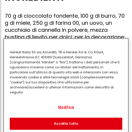
70 g di cioccolato fondente, 100 g di burro, 70
g di miele, 250 g di farina 00, un uovo, un
cucchiaio di cannella in polvere, mezza
bustina di lievito per dolci; per la decorazione:
un albume e 200 g di zucchero a velo.
Henkel Italia Srl via Amoretti, 78 e Henkel AG & Co. KGaA,
Henkelstrasse 67, 40589 Duesseldorf, Germania
(congiuntamente “Henkel” o “Noi”), trattano i dati personali che ti
riguardano insieme come co-titolari del trattamento, in
Sciogliete il cioccolato fondente insieme al burro a
particolare sull'utilizzo di questo sito web e interazioni con esso,
bagnomaria. Togliete dal fuoco e quando il
inserendo cookie e altre tecnologie simili (complessivamente
“cookie”) sul tuo dispositivo che utilizziamo per
composto si sarà leggermente raffreddato,
archiviare/accedere a ulteriori informazioni come descritto di
aggiungete il miele, l'uovo e la farina, il lievito
seguito.
precedentemente sciolto in pochissimo latte, in
Con il tuo consenso, noi e i nostri partner (inclusi come titolari
ultimo la cannella. Amalgamare bene gli ingredienti.
Modifica
separati o co-titolari come indicato nella nostra Informativa sulla
protezione dei dati collegata nel piè di pagina, Sezione "Cookie,
Se l'impasto risultasse troppo morbido, aggiungete
pixel, impronte digitali e tecnologie simili" utilizzeremo anche
ancora farina. Con il matterello stendete una sfoglia
cookie ed elaboreremo i dati relativi a te per
misurare e
Accetta tutto
ottimizzare le prestazioni di questo sito Web, per fornirti
di 1 cm e procedete con gli stampini taglia biscotti.