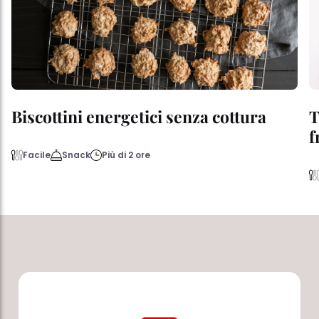
Biscottini energetici senza cottura
T
f
Facile
Snack
Più di 2 ore