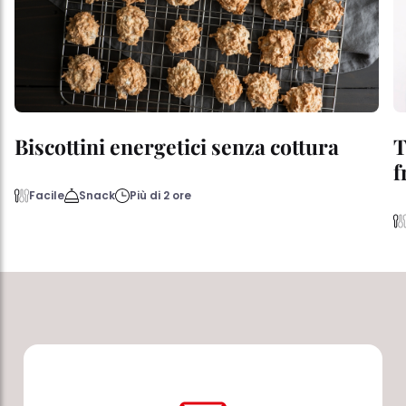
Biscottini energetici senza cottura
T
f
Facile
Snack
Più di 2 ore