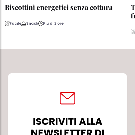
Biscottini energetici senza cottura
T
f
Facile
Snack
Più di 2 ore
ISCRIVITI ALLA
NEWSLETTER DI