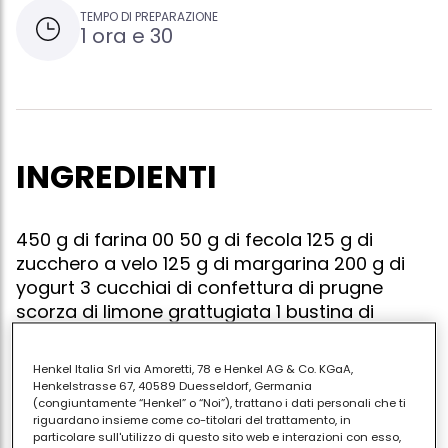
TEMPO DI PREPARAZIONE
1 ora e 30
INGREDIENTI
450 g di farina 00 50 g di fecola 125 g di
zucchero a velo 125 g di margarina 200 g di
yogurt 3 cucchiai di confettura di prugne
scorza di limone grattugiata 1 bustina di
zucchero vanigliato 1 bustina di lievito 1 pizzico
di sale
Henkel Italia Srl via Amoretti, 78 e Henkel AG & Co. KGaA,
Henkelstrasse 67, 40589 Duesseldorf, Germania
(congiuntamente “Henkel” o “Noi”), trattano i dati personali che ti
riguardano insieme come co-titolari del trattamento, in
particolare sull'utilizzo di questo sito web e interazioni con esso,