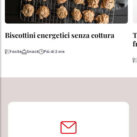
Biscottini energetici senza cottura
T
f
Facile
Snack
Più di 2 ore