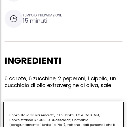
TEMPO DI PREPARAZIONE
15 minuti
INGREDIENTI
6 carote, 6 zucchine, 2 peperoni, 1 cipolla, un
cucchiaio di olio extravergine di oliva, sale
Pulite le verdure privandole di eventuale buccia, semi
Henkel Italia Srl via Amoretti, 78 e Henkel AG & Co. KGaA,
e filamenti. tagliatele tutte a striscioline sottili di circa
Henkelstrasse 67, 40589 Duesseldorf, Germania
mezzo centimetro di spessore(bastoncini). in una
(congiuntamente “Henkel” o “Noi”), trattano i dati personali che ti