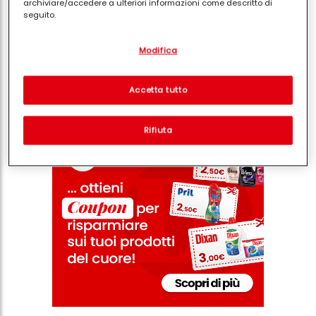
archiviare/accedere a ulteriori informazioni come descritto di
seguito.
Con il tuo consenso, noi e i nostri partner (inclusi come titolari
Modifica
separati o co-titolari come indicato nella nostra Informativa sulla
protezione dei dati collegata nel piè di pagina, Sezione "Cookie,
Condividi
pixel, impronte digitali e tecnologie simili" utilizzeremo anche
cookie ed elaboreremo i dati relativi a te per
misurare e
Accetta tutto
ottimizzare le prestazioni di questo sito Web, per fornirti
funzionalità che migliorano l'utilizzo di questo sito Web
e/o per marketing personalizzato
. Analizzeremo il tuo utilizzo
Rifiuta
di questo sito Web e le tue interazioni commerciali con noi
(rispettivamente dell'azienda per cui lavori) per) e su tale base
tracciare i tuoi acquisti dei nostri prodotti su siti Web di terzi,
conservare le nostre informazioni sulle entità commerciali e
creare profili individuali su di te che potrebbero essere arricchiti
con dati ottenuti da terze parti e altri siti Web. Utilizziamo questi
profili per scopi di marketing personalizzato, in particolare per
visualizzare annunci pubblicitari che potrebbero interessarti
(basati, ad esempio, sui tuoi interessi identificati) su questo sito
web e altri media (di terzi) tramite i dispositivi assegnati a te o
alla tua famiglia, nonché per misurare e ottimizzare il successo
delle campagne pubblicitarie.
Puoi trovare maggiori informazioni sul trattamento dei tuoi dati
nella nostra Informativa sulla protezione dei dati collegata nel piè
di pagina (Sezione "Cookie, Pixel, Impronte digitali e tecnologie