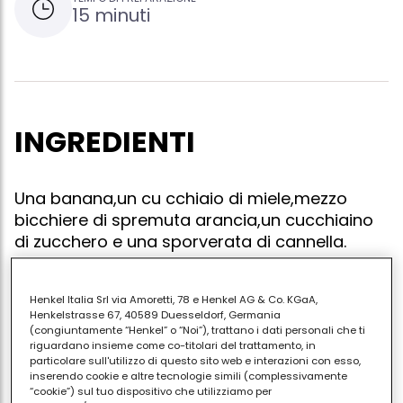
15 minuti
INGREDIENTI
Una banana,un cu cchiaio di miele,mezzo
bicchiere di spremuta arancia,un cucchiaino
di zucchero e una sporverata di cannella.
Henkel Italia Srl via Amoretti, 78 e Henkel AG & Co. KGaA,
Henkelstrasse 67, 40589 Duesseldorf, Germania
Sciogliere in una padella succo, miele, zucchero e
(congiuntamente “Henkel” o “Noi”), trattano i dati personali che ti
cannella per circa due minuti,aggiungere una
riguardano insieme come co-titolari del trattamento, in
particolare sull'utilizzo di questo sito web e interazioni con esso,
banana media intera e amalgamare il tutto per cica
inserendo cookie e altre tecnologie simili (complessivamente
5 minuti. servire la banana calda.
“cookie”) sul tuo dispositivo che utilizziamo per