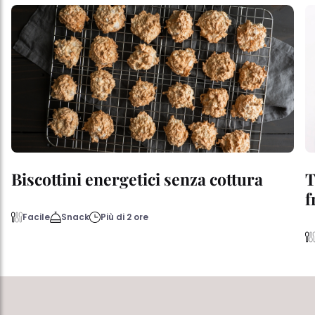
Biscottini energetici senza cottura
T
f
Facile
Snack
Più di 2 ore