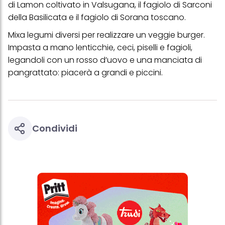
di Lamon coltivato in Valsugana, il fagiolo di Sarconi
personali per tutte le finalità sopra indicate. Se fai clic su "Rifiuta",
verranno utilizzati solo i cookie tecnicamente necessari per fornirti
della Basilicata e il fagiolo di Sorana toscano.
questo sito web.
Mixa legumi diversi per realizzare un veggie burger.
Impasta a mano lenticchie, ceci, piselli e fagioli,
legandoli con un rosso d’uovo e una manciata di
pangrattato: piacerà a grandi e piccini.
Condividi