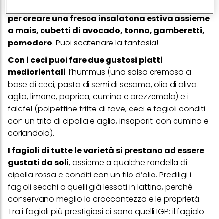
(rispettivamente dell'azienda per cui lavori) per) e su tale base
per un’ora in acqua salata:
diventano una base
tracciare i tuoi acquisti dei nostri prodotti su siti Web di terzi,
per creare una fresca insalatona estiva assieme
conservare le nostre informazioni sulle entità commerciali e
creare profili individuali su di te che potrebbero essere arricchiti
a mais, cubetti di avocado, tonno, gamberetti,
con dati ottenuti da terze parti e altri siti Web. Utilizziamo questi
pomodoro
. Puoi scatenare la fantasia!
profili per scopi di marketing personalizzato, in particolare per
visualizzare annunci pubblicitari che potrebbero interessarti
Con i ceci puoi fare due gustosi piatti
(basati, ad esempio, sui tuoi interessi identificati) su questo sito
web e altri media (di terzi) tramite i dispositivi assegnati a te o
mediorientali
: l’hummus (una salsa cremosa a
alla tua famiglia, nonché per misurare e ottimizzare il successo
base di ceci, pasta di semi di sesamo, olio di oliva,
delle campagne pubblicitarie.
aglio, limone, paprica, cumino e prezzemolo) e i
Puoi trovare maggiori informazioni sul trattamento dei tuoi dati
falafel (polpettine fritte di fave, ceci e fagioli conditi
nella nostra Informativa sulla protezione dei dati collegata nel piè
di pagina (Sezione "Cookie, Pixel, Impronte digitali e tecnologie
con un trito di cipolla e aglio, insaporiti con cumino e
simili"). Puoi revocare il tuo consenso in qualsiasi momento con
coriandolo).
effetto per il futuro disabilitando i cookie sul nostro sito web nella
sezione "Impostazioni cookie" collegata nel piè di pagina. Per
I fagioli di tutte le varietà si prestano ad essere
ulteriori informazioni sui cookie utilizzati su questo sito Web, in
particolare sul loro periodo di conservazione, consultare le
gustati da soli
, assieme a qualche rondella di
informazioni dettagliate su ciascun cookie disponibili facendo
cipolla rossa e conditi con un filo d’olio. Prediligi i
clic su "modifica" di seguito".
fagioli secchi a quelli già lessati in lattina, perché
Se fai clic su "Modifica" potrai trovare maggiori informazioni sul
conservano meglio la croccantezza e le proprietà.
trattamento dei tuoi dati / sull'uso dei cookie e consentirli per uno o
più degli scopi sopra menzionati. Cliccando su "Accetta tutto",
Tra i fagioli più prestigiosi ci sono quelli IGP: il fagiolo
acconsenti all'uso dei cookie e al trattamento dei tuoi dati