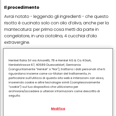
Il procedimento
Avrai notato - leggendo gli ingredienti - che questo
risotto è cucinato solo con olio d’oliva, anche per la
mantecatura: per prima cosa metti da parte in
congelatore, in una ciotolina, 4 cucchiai d’olio
extravergine.
Ora pulisci il trancio di pesce spada, eliminando la
pelle e le lische, poi taglialo a cubetti di 1 centimetro.
Henkel Italia Srl via Amoretti, 78 e Henkel AG & Co. KGaA,
Henkelstrasse 67, 40589 Duesseldorf, Germania
Nella tua casseruola da risotto, prepara un fondo
(congiuntamente “Henkel” o “Noi”), trattano i dati personali che ti
d’olio (4 cucchiai circa) con aglio, scalogno tritato,
riguardano insieme come co-titolari del trattamento, in
particolare sull'utilizzo di questo sito web e interazioni con esso,
gli odori e 8 pomodorini tagliati in quarti. Comincia a
inserendo cookie e altre tecnologie simili (complessivamente
rosolare e aggiungi un quarto (circa 150 g) di pesce
“cookie”) sul tuo dispositivo che utilizziamo per
archiviare/accedere a ulteriori informazioni come descritto di
spada.
seguito.
Versa il riso e fallo tostare. A questo punto porta
Con il tuo consenso, noi e i nostri partner (inclusi come titolari
avanti la cottura aggiungendo il brodo - poco per
Modifica
separati o co-titolari come indicato nella nostra Informativa sulla
protezione dei dati collegata nel piè di pagina, Sezione "Cookie,
volta – e continuando a mescolare perché il risotto