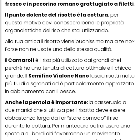
informazioni dettagliate su ciascun cookie disponibili facendo
fresco e in pecorino romano grattugiato a filetti
.
clic su "modifica" di seguito".
Il punto dolente del risotto è la cottura
, per
Se fai clic su "Modifica" potrai trovare maggiori informazioni sul
trattamento dei tuoi dati / sull'uso dei cookie e consentirli per uno o
questo motivo devi conoscere bene le proprietà
più degli scopi sopra menzionati. Cliccando su "Accetta tutto",
organolettiche del riso che stai utilizzando.
acconsenti all'uso dei cookie e al trattamento dei tuoi dati
personali per tutte le finalità sopra indicate. Se fai clic su "Rifiuta",
Alla tua amica il risotto viene buonissimo ma a te no?
verranno utilizzati solo i cookie tecnicamente necessari per fornirti
questo sito web.
Forse non ne usate uno della stessa qualità.
Il
Carnaroli
è il riso più utilizzato dai grandi chef
perché ha una tenuta di cottura ottimale e il chicco
grande. Il
Semifino Vialone Nano
lascia risotti molto
più fluidi e sgranati ed è particolarmente apprezzato
in abbinamento con il pesce.
Anche la pentola è importante:
la casseruola a
due manici che si utilizza per il risotto deve essere
abbastanza larga da far “stare comodo” il riso
durante la cottura. Per mantecare potrai usare una
spatola e i bordi alti favoriranno un movimento