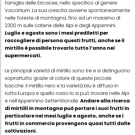
web e altri media (di terzi) tramite i dispositivi assegnati a te o
famiglia delle Ericacee, nello specifico al genere
alla tua famiglia, nonché per misurare e ottimizzare il successo
Vaccinium. La sua crescita avviene spontaneamente
delle campagne pubblicitarie.
nelle foreste di montagna, fino ad un massimo di
Puoi trovare maggiori informazioni sul trattamento dei tuoi dati
2300 m sulle catene delle Alpi e degli Appennini.
nella nostra Informativa sulla protezione dei dati collegata nel piè
Luglio e agosto sono i mesi prediletti per
di pagina (Sezione "Cookie, Pixel, Impronte digitali e tecnologie
simili"). Puoi revocare il tuo consenso in qualsiasi momento con
raccogliere di persona questi frutti, anche se il
effetto per il futuro disabilitando i cookie sul nostro sito web nella
mirtillo è possibile trovarlo tutto l’anno nei
sezione "Impostazioni cookie" collegata nel piè di pagina. Per
ulteriori informazioni sui cookie utilizzati su questo sito Web, in
supermercati.
particolare sul loro periodo di conservazione, consultare le
informazioni dettagliate su ciascun cookie disponibili facendo
clic su "modifica" di seguito".
Le principali varietà di mirtillo sono tre e si distinguono
soprattutto grazie al colore di queste piccole
Se fai clic su "Modifica" potrai trovare maggiori informazioni sul
trattamento dei tuoi dati / sull'uso dei cookie e consentirli per uno o
bacche: il mirtillo nero e la varietà blu è diffuso in
più degli scopi sopra menzionati. Cliccando su "Accetta tutto",
tutta Europa e quello rosso lo si può trovare nelle Alpi
acconsenti all'uso dei cookie e al trattamento dei tuoi dati
personali per tutte le finalità sopra indicate. Se fai clic su "Rifiuta",
e nell’Appennino Settentrionale.
Andare alla ricerca
verranno utilizzati solo i cookie tecnicamente necessari per fornirti
di mirtilli in montagna può portare i suoi frutti in
questo sito web.
particolare nei mesi luglio e agosto, anche se i
frutti in commercio provengono quasi tutti dalle
coltivazioni.