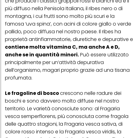
che produce i classici grappoli rossi e bianchi ed è il
più diffuso nella Penisola Italiana, il ribes nero o di
montagna, i cui frutti sono molto più scuri e la
famosa ‘uva spina’, con acini di colore giallo o verde
pallido, poco diffusa nel nostro paese. Il ribes ha
proprietà antinfiammatorie, diuretiche e depurative e
contiene molta vitamina C, ma anche A e D,
anche se in quantità minori.
Può essere utilizzato
principalmente per un’attività depurativa
dell’organismo, magari proprio grazie ad una tisana
profumata.
Le fragoline di bosco
crescono nelle radure dei
boschi e sono davvero molto diffuse nel nostro
territorio. Le varietà conosciute sono: al Fragaria
vesca semperflorens, più conosciuta come fragola
delle quattro stagioni, la Fragaria vesca sativa, di
colore rosso intenso e la Fragaria vesca viridis, la