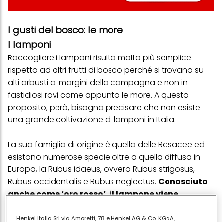
I gusti del bosco: le more
I lamponi
Raccogliere i lamponi risulta molto più semplice
rispetto ad altri frutti di bosco perché si trovano su
alti arbusti ai margini della campagna e non in
fastidiosi rovi come appunto le more. A questo
proposito, però, bisogna precisare che non esiste
una grande coltivazione di lamponi in Italia.
La sua famiglia di origine è quella delle Rosacee ed
esistono numerose specie oltre a quella diffusa in
Europa, la Rubus idaeus, ovvero Rubus strigosus,
Rubus occidentalis e Rubus neglectus.
Conosciuto
anche come ‘oro rosso’, il lampone viene
raccolto tra la fine dell’estate e l’inizio
dell’autunno
, quando il suo colore rosso risulta
Henkel Italia Srl via Amoretti, 78 e Henkel AG & Co. KGaA,