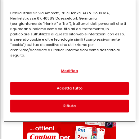
Henkel Italia Srl via Amoretti, 78 e Henkel AG & Co. KGaA,
Henkelstrasse 67, 40589 Duesseldorf, Germania
(congiuntamente “Henkel” o “Noi”), trattano i dati personali che ti
riguardano insieme come co-titolari del trattamento, in
particolare sull'utilizzo di questo sito web e interazioni con esso,
inserendo cookie e altre tecnologie simili (complessivamente
“cookie”) sul tuo dispositivo che utilizziamo per
archiviare/accedere a ulteriori informazioni come descritto di
seguito.
Con il tuo consenso, noi e i nostri partner (inclusi come titolari
Modifica
separati o co-titolari come indicato nella nostra Informativa sulla
Condividi
protezione dei dati collegata nel piè di pagina, Sezione "Cookie,
pixel, impronte digitali e tecnologie simili" utilizzeremo anche
cookie ed elaboreremo i dati relativi a te per
misurare e
Accetta tutto
ottimizzare le prestazioni di questo sito Web, per fornirti
funzionalità che migliorano l'utilizzo di questo sito Web
e/o per marketing personalizzato
. Analizzeremo il tuo utilizzo
Rifiuta
di questo sito Web e le tue interazioni commerciali con noi
(rispettivamente dell'azienda per cui lavori) per) e su tale base
tracciare i tuoi acquisti dei nostri prodotti su siti Web di terzi,
conservare le nostre informazioni sulle entità commerciali e
creare profili individuali su di te che potrebbero essere arricchiti
con dati ottenuti da terze parti e altri siti Web. Utilizziamo questi