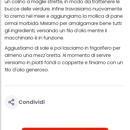
verranno utilizzati solo i cookie tecnicamente necessari per fornirti
un colino a maglie strette, in modo da trattenere le
questo sito web.
bucce delle verdure. Infine travasiamo nuovamente
la crema nel mixer e aggiungiamo la mollica di pane
ormai morbida. Mixiamo per amalgamare bene tutti
gli ingredienti, versando un filo d'olio mentre il
macchinario è in funzione.
Aggiustiamo di sale e poi lasciamo in frigorifero per
almeno una mezz'oretta. Al momento di servire
versiamo in piatti fondi o coppette e finiamo con un
filo d'olio generoso.
Condividi