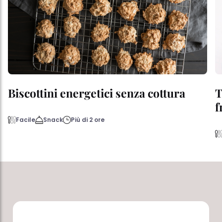
Biscottini energetici senza cottura
T
f
Facile
Snack
Più di 2 ore