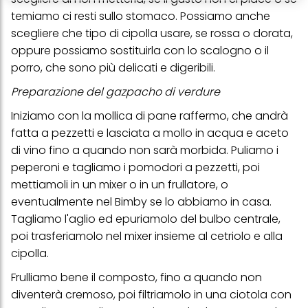
conservare le nostre informazioni sulle entità commerciali e
temiamo ci resti sullo stomaco. Possiamo anche
creare profili individuali su di te che potrebbero essere arricchiti
con dati ottenuti da terze parti e altri siti Web. Utilizziamo questi
scegliere che tipo di cipolla usare, se rossa o dorata,
profili per scopi di marketing personalizzato, in particolare per
oppure possiamo sostituirla con lo scalogno o il
visualizzare annunci pubblicitari che potrebbero interessarti
(basati, ad esempio, sui tuoi interessi identificati) su questo sito
porro, che sono più delicati e digeribili.
web e altri media (di terzi) tramite i dispositivi assegnati a te o
alla tua famiglia, nonché per misurare e ottimizzare il successo
Preparazione del gazpacho di verdure
delle campagne pubblicitarie.
Iniziamo con la mollica di pane raffermo, che andrà
Puoi trovare maggiori informazioni sul trattamento dei tuoi dati
fatta a pezzetti e lasciata a mollo in acqua e aceto
nella nostra Informativa sulla protezione dei dati collegata nel piè
di pagina (Sezione "Cookie, Pixel, Impronte digitali e tecnologie
di vino fino a quando non sarà morbida. Puliamo i
simili"). Puoi revocare il tuo consenso in qualsiasi momento con
peperoni e tagliamo i pomodori a pezzetti, poi
effetto per il futuro disabilitando i cookie sul nostro sito web nella
sezione "Impostazioni cookie" collegata nel piè di pagina. Per
mettiamoli in un mixer o in un frullatore, o
ulteriori informazioni sui cookie utilizzati su questo sito Web, in
eventualmente nel Bimby se lo abbiamo in casa.
particolare sul loro periodo di conservazione, consultare le
informazioni dettagliate su ciascun cookie disponibili facendo
Tagliamo l'aglio ed epuriamolo del bulbo centrale,
clic su "modifica" di seguito".
poi trasferiamolo nel mixer insieme al cetriolo e alla
Se fai clic su "Modifica" potrai trovare maggiori informazioni sul
cipolla.
trattamento dei tuoi dati / sull'uso dei cookie e consentirli per uno o
più degli scopi sopra menzionati. Cliccando su "Accetta tutto",
Frulliamo bene il composto, fino a quando non
acconsenti all'uso dei cookie e al trattamento dei tuoi dati
diventerà cremoso, poi filtriamolo in una ciotola con
personali per tutte le finalità sopra indicate. Se fai clic su "Rifiuta",