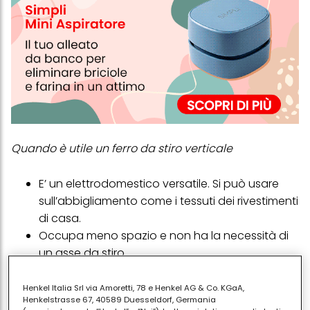
Quando è utile un ferro da stiro verticale
E’ un elettrodomestico versatile. Si può usare
sull’abbigliamento come i tessuti dei rivestimenti
di casa.
Occupa meno spazio e non ha la necessità di
un asse da stiro
Può essere utilizzato anche quando viaggi.
Se ti piacciono i tessuti e le trame delicate
Henkel Italia Srl via Amoretti, 78 e Henkel AG & Co. KGaA,
Henkelstrasse 67, 40589 Duesseldorf, Germania
come il cashmere o la seta nel tuo guardaroba,