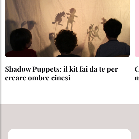
Shadow Puppets: il kit fai da te per
C
creare ombre cinesi
m