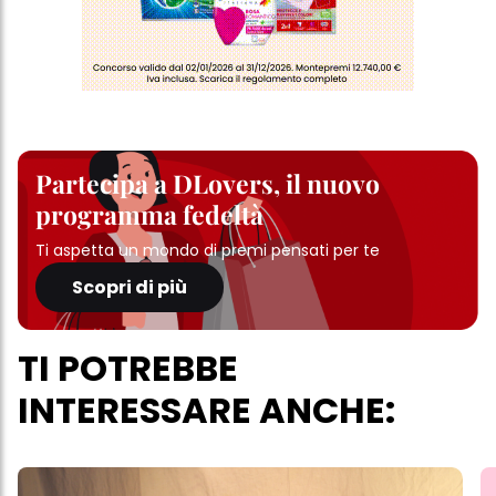
Partecipa a DLovers, il nuovo
programma fedeltà
Ti aspetta un mondo di premi pensati per te
Scopri di più
TI POTREBBE
INTERESSARE ANCHE: