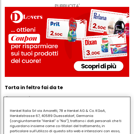
PUBBLICITA'
Torta in feltro fai da te
Occorrente
Henkel Italia Srl via Amoretti, 78 e Henkel AG & Co. KGaA,
Cartone
Henkelstrasse 67, 40589 Duesseldorf, Germania
Feltro marrone e giallo
(congiuntamente “Henkel” o “Noi”), trattano i dati personali che ti
riguardano insieme come co-titolari del trattamento, in
Imbottitura
particolare sull'utilizzo di questo sito web e interazioni con esso,