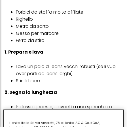
Forbici da stoffa molto affilate
Righello
Metro da sarto
Gesso per marcare
Ferro da stiro
1. Prepara e lava
Lava un paio di jeans vecchi robusti (se li vuoi
over parti da jeans larghi).
Stirali bene.
2. Segna la lunghezza
Indossa i jeans e, davanti a uno specchio o
aiutato segna la lunghezza desiderata.
Se prevedi di
cucire un orlo
, aggiungi almeno
Henkel Italia Srl via Amoretti, 78 e Henkel AG & Co. KGaA,