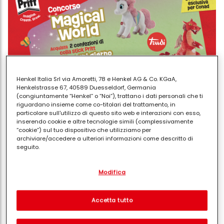
Henkel Italia Srl via Amoretti, 78 e Henkel AG & Co. KGaA,
Henkelstrasse 67, 40589 Duesseldorf, Germania
(congiuntamente “Henkel” o “Noi”), trattano i dati personali che ti
riguardano insieme come co-titolari del trattamento, in
particolare sull'utilizzo di questo sito web e interazioni con esso,
inserendo cookie e altre tecnologie simili (complessivamente
“cookie”) sul tuo dispositivo che utilizziamo per
Decoupage sul legno: cosa decorare
archiviare/accedere a ulteriori informazioni come descritto di
seguito.
La
tecnica base
si applica su tanti oggetti, dai mobili
alla scatola
da riciclare
, dalla sedia su cui
Con il tuo consenso, noi e i nostri partner (inclusi come titolari
Modifica
separati o co-titolari come indicato nella nostra Informativa sulla
sperimentare al tavolo con i
graffi da nascondere
,
protezione dei dati collegata nel piè di pagina, Sezione "Cookie,
da una vecchia cornice portafoto al supporto di
pixel, impronte digitali e tecnologie simili" utilizzeremo anche
cookie ed elaboreremo i dati relativi a te per
misurare e
legno o mdf che
acquisti
nei negozi di bricolage,
Accetta tutto
ottimizzare le prestazioni di questo sito Web, per fornirti
online o nei negozi di belle arti. Insomma, non ti resta
funzionalità che migliorano l'utilizzo di questo sito Web
e/o per marketing personalizzato
. Analizzeremo il tuo utilizzo