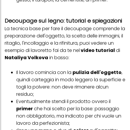
più degli scopi sopra menzionati. Cliccando su "Accetta tutto",
acconsenti all'uso dei cookie e al trattamento dei tuoi dati
personali per tutte le finalità sopra indicate. Se fai clic su "Rifiuta",
verranno utilizzati solo i cookie tecnicamente necessari per fornirti
Decoupage sul legno: tutorial e spiegazioni
questo sito web.
La tecnica base per fare il decoupage comprende la
preparazione dell'oggetto, la scelta delle immagini, il
ritaglio, l'incollaggio e la rifinitura, puoi vedere un
esempio di lavoretto fai da te nel
video tutorial
di
Nataliya Volkova
in basso:
Il lavoro comincia con la
pulizia dell'oggetto
,
quindi carteggia in modo leggero la superficie e
togli la polvere: non deve rimanere alcun
residuo;
Eventualmente stendi il prodotto ovvero il
primer
che hai scelto per la base: passaggio
non obbligatorio, ma indicato per chi vuole un
lavoro da perfezionista;