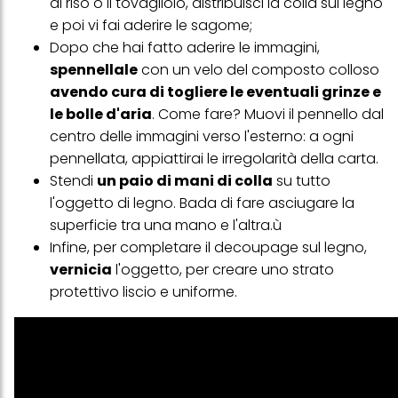
di riso o il tovagliolo, distribuisci la colla sul legno
e poi vi fai aderire le sagome;
Dopo che hai fatto aderire le immagini,
spennellale
con un velo del composto colloso
avendo cura di togliere le eventuali grinze e
le bolle d'aria
. Come fare? Muovi il pennello dal
centro delle immagini verso l'esterno: a ogni
pennellata, appiattirai le irregolarità della carta.
Stendi
un paio di mani di colla
su tutto
l'oggetto di legno. Bada di fare asciugare la
superficie tra una mano e l'altra.ù
Infine, per completare il decoupage sul legno,
vernicia
l'oggetto, per creare uno strato
protettivo liscio e uniforme.