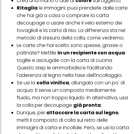
Crea una mano o due di
colore
sull'oggetto;
Ritaglia
le immagini: puoi prenderle dalle carte
che hai già a casa o comprare la carta
decoupage o usare anche il velo esterno dei
tovaglioli e la carta di riso. La differenza sta nel
metodo di stesura della colla, come vedremo;
Le carte che hai scelto sono spesse, grosse o
patinate? Mettile
in un recipiente con acqua
:
toglile e asciugale con la carta di cucina.
Questo step le ammorbidisce facilitando
l'aderenza al legno nella fase dell'incollaggio;
Se usi la
colla vinilica
, allungala con un po' di
acqua: ti serve un composto mediamente
fluido, ma non troppo liquido. In alternativa, usa
la colla per decoupage
già pronta
;
Dunque, per
attaccare la carta sul legno
,
metti il composto di colla sul retro delle
immagini di carta e incollale. Però, se usi la carta