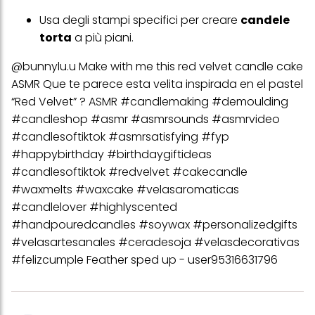
Usa
degli
stampi specifici per creare
candele
Se fai clic su "Modifica" potrai trovare maggiori informazioni sul
trattamento dei tuoi dati / sull'uso dei cookie e consentirli per uno o
torta
a più piani.
più degli scopi sopra menzionati. Cliccando su "Accetta tutto",
acconsenti all'uso dei cookie e al trattamento dei tuoi dati
@bunnylu.u
Make with me this red velvet candle cake
personali per tutte le finalità sopra indicate. Se fai clic su "Rifiuta",
verranno utilizzati solo i cookie tecnicamente necessari per fornirti
ASMR Que te parece esta velita inspirada en el pastel
questo sito web.
“Red Velvet” ? ASMR
#candlemaking
#demoulding
#candleshop
#asmr
#asmrsounds
#asmrvideo
#candlesoftiktok
#asmrsatisfying
#fyp
#happybirthday
#birthdaygiftideas
#candlesoftiktok
#redvelvet
#cakecandle
#waxmelts
#waxcake
#velasaromaticas
#candlelover
#highlyscented
#handpouredcandles
#soywax
#personalizedgifts
#velasartesanales
#ceradesoja
#velasdecorativas
#felizcumple
Feather sped up - user95316631796