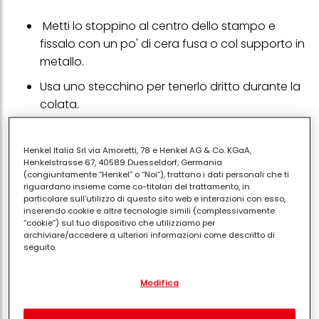
Metti lo stoppino al centro dello stampo e
fissalo con un po' di cera fusa o col supporto in
metallo.
Usa uno stecchino per tenerlo dritto durante la
colata.
Sciogli la cera
Henkel Italia Srl via Amoretti, 78 e Henkel AG & Co. KGaA,
Henkelstrasse 67, 40589 Duesseldorf, Germania
Sciogli la cera a bagnomaria con il pentolino.
(congiuntamente “Henkel” o “Noi”), trattano i dati personali che ti
riguardano insieme come co-titolari del trattamento, in
particolare sull'utilizzo di questo sito web e interazioni con esso,
Aggiungi il colorante e la fragranza quando è
inserendo cookie e altre tecnologie simili (complessivamente
“cookie”) sul tuo dispositivo che utilizziamo per
completamente liquida.
archiviare/accedere a ulteriori informazioni come descritto di
seguito.
Cola la cera
Con il tuo consenso, noi e i nostri partner (inclusi come titolari
Modifica
separati o co-titolari come indicato nella nostra Informativa sulla
Versa la cera nello stampo lasciando circa 1cm
protezione dei dati collegata nel piè di pagina, Sezione "Cookie,
pixel, impronte digitali e tecnologie simili" utilizzeremo anche
dal bordo.