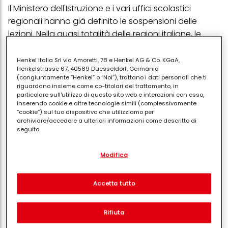
Il Ministero dell'Istruzione e i vari uffici scolastici
regionali hanno già definito le sospensioni delle
lezioni. Nella quasi totalità delle regioni italiane, le
vacanze di Pasqua dureranno
6 giorni
.
Henkel Italia Srl via Amoretti, 78 e Henkel AG & Co. KGaA,
L'orientamento generale prevede la chiusura dei
Henkelstrasse 67, 40589 Duesseldorf, Germania
plessi scolastici
da giovedì 2 aprile a martedì 7
(congiuntamente “Henkel” o “Noi”), trattano i dati personali che ti
riguardano insieme come co-titolari del trattamento, in
aprile 2026
, con il rientro in aula previsto per
particolare sull'utilizzo di questo sito web e interazioni con esso,
mercoledì 8 aprile.
inserendo cookie e altre tecnologie simili (complessivamente
“cookie”) sul tuo dispositivo che utilizziamo per
Calendario regione per regione
archiviare/accedere a ulteriori informazioni come descritto di
seguito.
Ecco il dettaglio delle chiusure per la Pasqua 2026:
Con il tuo consenso, noi e i nostri partner (inclusi come titolari
Modifica
separati o co-titolari come indicato nella nostra Informativa sulla
Dal 2 al 7 aprile:
Abruzzo, Basilicata, Calabria,
protezione dei dati collegata nel piè di pagina, Sezione "Cookie,
Campania, Emilia-Romagna, Friuli-Venezia
pixel, impronte digitali e tecnologie simili" utilizzeremo anche
cookie ed elaboreremo i dati relativi a te per
misurare e
Accetta tutto
Giulia, Lazio, Lombardia, Marche, Molise,
ottimizzare le prestazioni di questo sito Web, per fornirti
Piemonte, Puglia, Sardegna, Sicilia, Toscana,
funzionalità che migliorano l'utilizzo di questo sito Web
e/o per marketing personalizzato
. Analizzeremo il tuo utilizzo
Umbria, Veneto.
Rifiuta
di questo sito Web e le tue interazioni commerciali con noi
(rispettivamente dell'azienda per cui lavori) per) e su tale base