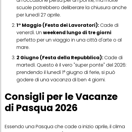
un'occasione persa per un ponte, ma molte
personali per tutte le finalità sopra indicate. Se fai clic su "Rifiuta",
verranno utilizzati solo i cookie tecnicamente necessari per fornirti
scuole potrebbero deliberare la chiusura anche
questo sito web.
per lunedì 27 aprile.
1° Maggio (Festa dei Lavoratori):
Cade di
venerdì. Un
weekend lungo di tre giorni
perfetto per un viaggio in una città d'arte o al
mare.
2 Giugno (Festa della Repubblica):
Cade di
martedì. Questo è il vero "super ponte" del 2026:
prendendo il lunedì 1° giugno di ferie, si può
godere di una vacanza di ben 4 giorni.
Consigli per le Vacanze
di Pasqua 2026
Essendo una Pasqua che cade a inizio aprile, il clima