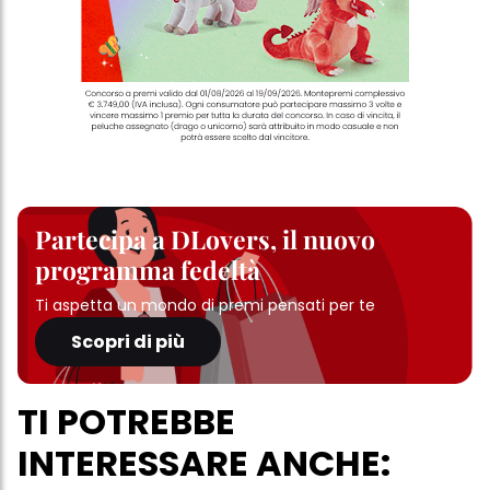
Partecipa a DLovers, il nuovo
programma fedeltà
Ti aspetta un mondo di premi pensati per te
Scopri di più
TI POTREBBE
INTERESSARE ANCHE: