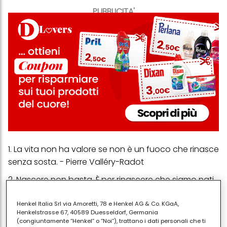
PUBBLICITA'
1. La vita non ha valore se non è un fuoco che rinasce
senza sosta. - Pierre Valléry-Radot
2. Nascere non basta. È per rinascere che siamo nati.
Ogni giorno. - Pablo Neruda
Henkel Italia Srl via Amoretti, 78 e Henkel AG & Co. KGaA,
3.
Ci sono persone così. Persone capaci di
Henkelstrasse 67, 40589 Duesseldorf, Germania
ricminciare infinite volte senza paura di sbagliare.
(congiuntamente “Henkel” o “Noi”), trattano i dati personali che ti