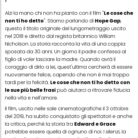
Alzi la mano chi non ha pianto con il film "
Le cose che
non ti ho detto
". Stiamo parlando di
Hope Gap
,
questo il titolo originale del lungometraggio uscito
nel 2018 e diretto dal regista britannico William
Nicholson. La storia racconta la vita di una coppia
sposata da 30 anni. Un giorno il padre confessa al
figlio di voler lasciare la madre. Quando avrà il
coraggio di dirlo a lei, quest'ultima cercherà di essere
nuovamente felice, capendo che non è mai troppo
tardi per la felicità.
Le cose che non ti ho detto con
le sue più belle frasi
può aiutarci a ritrovare fiducia
nella vita e nell'amore.
Il
film
, uscito nelle sale cinematografiche il 3 ottobre
del 2019, ha subito conquistato gli spettatori e anche
la critica, perché la storia tra
Edward e Grace
potrebbe essere quella di ognuno di noi. I silenzi, la