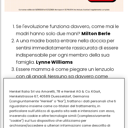
Se l'evoluzione funziona davvero, come mai le
madri hanno solo due mani?
Milton Berle
A una madre basta entrare nella doccia per
sentirsi immediatamente rassicurata di essere
indispensabile per ogni membro della sua
famiglia.
Lynne Williams
Essere mamma è come piegare un lenzuolo
con gli angoli. Nessuno sa davvero come
farlo.
Kate Hudson
Quando i tuoi figli sono adolescenti, è
Henkel Italia Srl via Amoretti, 78 e Henkel AG & Co. KGaA,
Henkelstrasse 67, 40589 Duesseldorf, Germania
importante avere un cane in modo che
(congiuntamente “Henkel” o “Noi”), trattano i dati personali che ti
qualcuno in casa sia felice di vederti.
Nora
riguardano insieme come co-titolari del trattamento, in
particolare sull'utilizzo di questo sito web e interazioni con esso,
Ephron
inserendo cookie e altre tecnologie simili (complessivamente
Sarai sempre il giocattolo preferito di tuo
“cookie”) sul tuo dispositivo che utilizziamo per
archiviare/accedere a ulteriori informazioni come descritto di
figlio.
Vicki Lansky