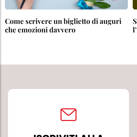
Come scrivere un biglietto di auguri
S
che emozioni davvero
l