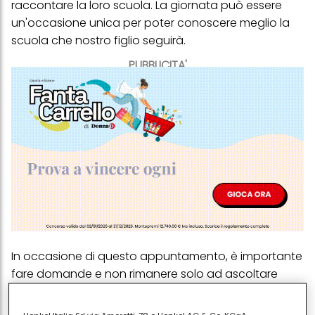
raccontare la loro scuola. La giornata può essere
un'occasione unica per poter conoscere meglio la
scuola che nostro figlio seguirà.
PUBBLICITA'
In occasione di questo appuntamento, è importante
fare domande e non rimanere solo ad ascoltare
quello che viene detto da chi presenta. Ma quali
sono le domande da fare? Ognuno potrebbe avere