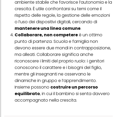
con dati ottenuti da terze parti e altri siti Web. Utilizziamo questi
ambiente stabile che favorisce l’autonomia e la
profili per scopi di marketing personalizzato, in particolare per
crescita. È utile confrontarsi su temi come il
visualizzare annunci pubblicitari che potrebbero interessarti
(basati, ad esempio, sui tuoi interessi identificati) su questo sito
rispetto delle regole, la gestione delle emozioni
web e altri media (di terzi) tramite i dispositivi assegnati a te o
o l’uso dei dispositivi digitali, cercando di
alla tua famiglia, nonché per misurare e ottimizzare il successo
delle campagne pubblicitarie.
mantenere una linea comune
.
Collaborare, non competere
è un ottimo
Puoi trovare maggiori informazioni sul trattamento dei tuoi dati
nella nostra Informativa sulla protezione dei dati collegata nel piè
punto di partenza. Scuola e famiglia non
di pagina (Sezione "Cookie, Pixel, Impronte digitali e tecnologie
devono essere due mondi in contrapposizione,
simili"). Puoi revocare il tuo consenso in qualsiasi momento con
effetto per il futuro disabilitando i cookie sul nostro sito web nella
ma alleati. Collaborare significa anche
sezione "Impostazioni cookie" collegata nel piè di pagina. Per
riconoscere i limiti del proprio ruolo: i genitori
ulteriori informazioni sui cookie utilizzati su questo sito Web, in
particolare sul loro periodo di conservazione, consultare le
conoscono il carattere e i bisogni del figlio,
informazioni dettagliate su ciascun cookie disponibili facendo
mentre gli insegnanti ne osservano le
clic su "modifica" di seguito".
dinamiche in gruppo e l’apprendimento.
Se fai clic su "Modifica" potrai trovare maggiori informazioni sul
Insieme possono
costruire un percorso
trattamento dei tuoi dati / sull'uso dei cookie e consentirli per uno o
equilibrato
, in cui il bambino si senta davvero
più degli scopi sopra menzionati. Cliccando su "Accetta tutto",
acconsenti all'uso dei cookie e al trattamento dei tuoi dati
accompagnato nella crescita.
personali per tutte le finalità sopra indicate. Se fai clic su "Rifiuta",
verranno utilizzati solo i cookie tecnicamente necessari per fornirti
questo sito web.