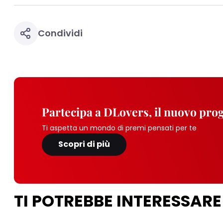
Condividi
Partecipa a DLovers, il nuovo pr
Ti aspetta un mondo di premi pensati per te
Scopri di più
TI POTREBBE INTERESSARE