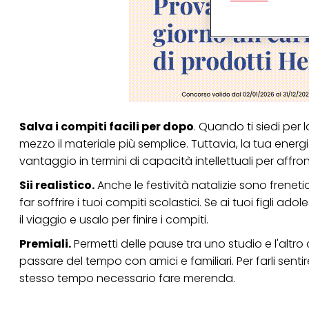
terzi, conservare le
arricchiti con dati o
particolare per visu
identificati) su ques
misurare e ottimizz
Puoi trovare maggior
collegata nel piè di 
qualsiasi momento co
collegata nel piè di 
Salva i compiti facili per dopo
. Quando ti siedi per l
periodo di conserva
"modifica" di seguito
mezzo il materiale più semplice. Tuttavia, la tua ene
vantaggio in termini di capacità intellettuali per affr
Se fai clic su "Modif
per uno o più degli 
Sii realistico.
Anche le festività natalizie sono frenet
tuoi dati personali p
necessari per fornirt
far soffrire i tuoi compiti scolastici. Se ai tuoi figli ado
il viaggio e usalo per finire i compiti.
Premiali.
Permetti delle pause tra uno studio e l'altr
passare del tempo con amici e familiari. Per farli sent
stesso tempo necessario fare merenda.