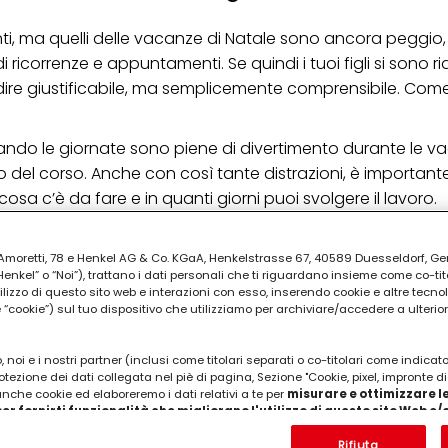
i, ma quelli delle vacanze di Natale sono ancora peggio
 ricorrenze e appuntamenti. Se quindi i tuoi figli si sono ri
ol dire giustificabile, ma semplicemente comprensibile. Com
uando le giornate sono piene di divertimento durante le v
ro del corso. Anche con così tante distrazioni, è important
osa c’è da fare e in quanti giorni puoi svolgere il lavoro.
PUBBLICITA'
ia Amoretti, 78 e Henkel AG & Co. KGaA, Henkelstrasse 67, 40589 Duesseldorf, G
kel” o “Noi”), trattano i dati personali che ti riguardano insieme come co-tito
utilizzo di questo sito web e interazioni con esso, inserendo cookie e altre tecnol
cookie”) sul tuo dispositivo che utilizziamo per archiviare/accedere a ulterio
 noi e i nostri partner (inclusi come titolari separati o co-titolari come indicat
otezione dei dati collegata nel piè di pagina, Sezione "Cookie, pixel, impronte di
 anche cookie ed elaboreremo i dati relativi a te per
misurare e ottimizzare le
er fornirti funzionalità che migliorano l'utilizzo di questo sito Web e
Analizzeremo il tuo utilizzo di questo sito Web e le tue interazioni commerciali c
'azienda per cui lavori) per) e su tale base tracciare i tuoi acquisti dei nostri 
Rifiuta