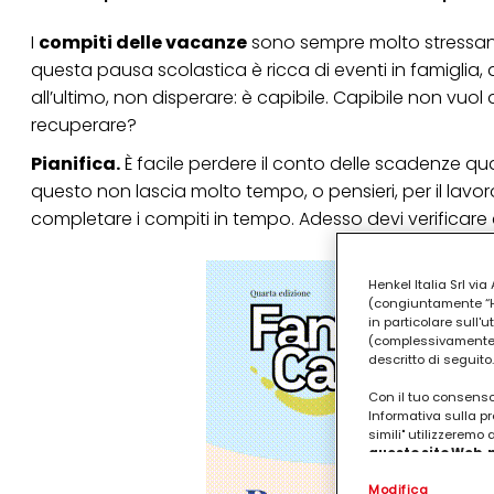
I
compiti delle vacanze
sono sempre molto stressant
questa pausa scolastica è ricca di eventi in famiglia, di
all’ultimo, non disperare: è capibile. Capibile non vu
recuperare?
Pianifica.
È facile perdere il conto delle scadenze q
questo non lascia molto tempo, o pensieri, per il lavo
completare i compiti in tempo. Adesso devi verificare c
Henkel Italia Srl v
(congiuntamente “Hen
in particolare sull'
(complessivamente “
descritto di seguito.
Con il tuo consenso,
Informativa sulla pr
simili" utilizzeremo
questo sito Web, p
personalizzato
. 
Modifica
(rispettivamente dell