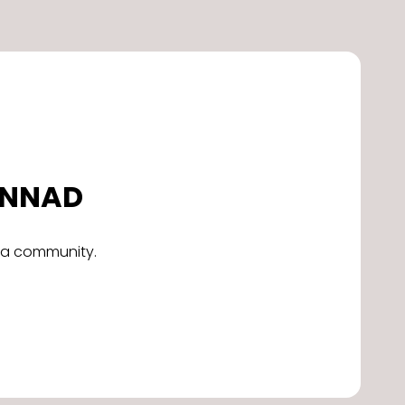
DONNAD
alla community.