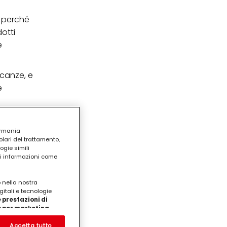
, perché
dotti
e
acanze, e
e
ermania
lari del trattamento,
ogie simili
ri informazioni come
o nella nostra
gitali e tecnologie
 prestazioni di
/o per marketing
on noi
prodotti su siti Web di
Accetta tutto