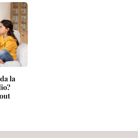
da la
lio?
nout