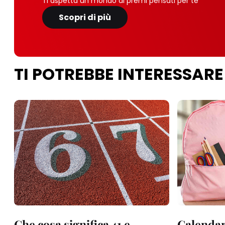
Ti aspetta un mondo di premi pensati per te
Scopri di più
TI POTREBBE INTERESSARE
Che cosa significa 41 e
Calendar