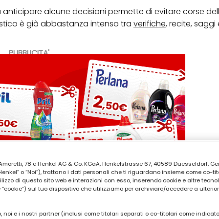
a anticipare alcune decisioni permette di evitare corse dell
astico è già abbastanza intenso tra
verifiche
, recite, saggi
PUBBLICITA'
ia Amoretti, 78 e Henkel AG & Co. KGaA, Henkelstrasse 67, 40589 Duesseldorf, G
kel” o “Noi”), trattano i dati personali che ti riguardano insieme come co-tito
utilizzo di questo sito web e interazioni con esso, inserendo cookie e altre tecnol
cookie”) sul tuo dispositivo che utilizziamo per archiviare/accedere a ulterio
 noi e i nostri partner (inclusi come titolari separati o co-titolari come indicat