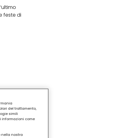
’ultimo
 e feste di
ermania
lari del trattamento,
ogie simili
ri informazioni come
o nella nostra