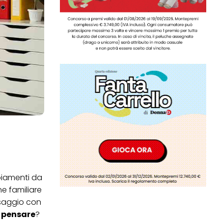
mbiamenti da
e familiare
ssaggio con
 pensare
?