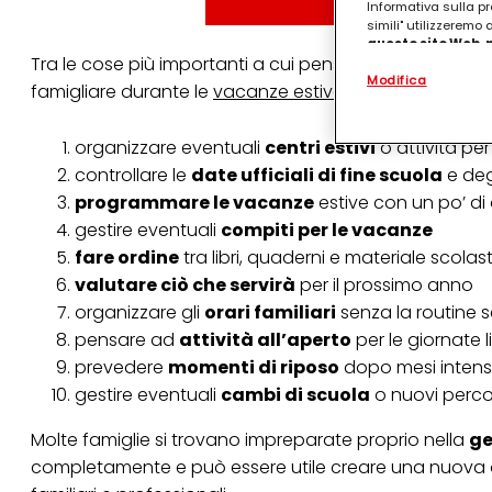
Informativa sulla pr
simili" utilizzeremo
questo sito Web, p
Tra le cose più importanti a cui pensare possiamo con
personalizzato
. 
Modifica
(rispettivamente dell
famigliare durante le
vacanze estive
:
terzi, conservare le
arricchiti con dati o
particolare per visu
organizzare eventuali
centri estivi
o attività per
identificati) su ques
controllare le
date ufficiali di fine scuola
e deg
misurare e ottimizz
programmare le vacanze
estive con un po’ di
Puoi trovare maggior
gestire eventuali
compiti per le vacanze
collegata nel piè di 
qualsiasi momento co
fare ordine
tra libri, quaderni e materiale scolas
collegata nel piè di 
valutare ciò che servirà
per il prossimo anno
periodo di conserva
"modifica" di seguito
organizzare gli
orari familiari
senza la routine s
pensare ad
attività all’aperto
per le giornate l
Se fai clic su "Modif
per uno o più degli 
prevedere
momenti di riposo
dopo mesi intens
tuoi dati personali p
gestire eventuali
cambi di scuola
o nuovi perco
necessari per fornirt
Molte famiglie si trovano impreparate proprio nella
ge
completamente e può essere utile creare una nuova or