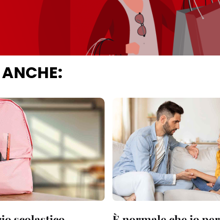
 ANCHE:
io scolastico
È normale che io per