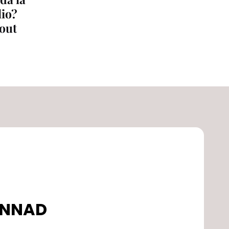
lio?
nout
DONNAD