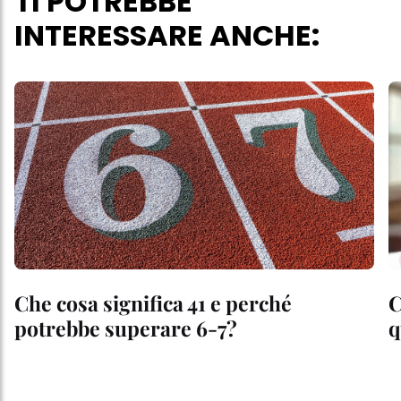
TI POTREBBE
INTERESSARE ANCHE:
Che cosa significa 41 e perché
C
potrebbe superare 6-7?
q