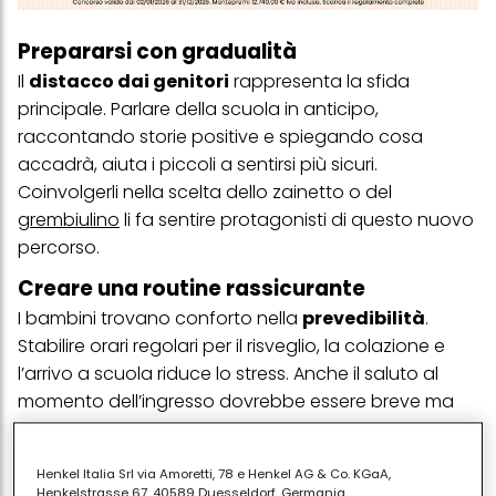
Prepararsi con gradualità
Il
distacco dai genitori
rappresenta la sfida
principale. Parlare della scuola in anticipo,
raccontando storie positive e spiegando cosa
accadrà, aiuta i piccoli a sentirsi più sicuri.
Coinvolgerli nella scelta dello zainetto o del
grembiulino
li fa sentire protagonisti di questo nuovo
percorso.
Creare una routine rassicurante
I bambini trovano conforto nella
prevedibilità
.
Stabilire orari regolari per il risveglio, la colazione e
l’arrivo a scuola riduce lo stress. Anche il saluto al
momento dell’ingresso dovrebbe essere breve ma
affettuoso: un abbraccio e un sorriso danno
sicurezza più di lunghi congedi.
Henkel Italia Srl via Amoretti, 78 e Henkel AG & Co. KGaA,
Henkelstrasse 67, 40589 Duesseldorf, Germania