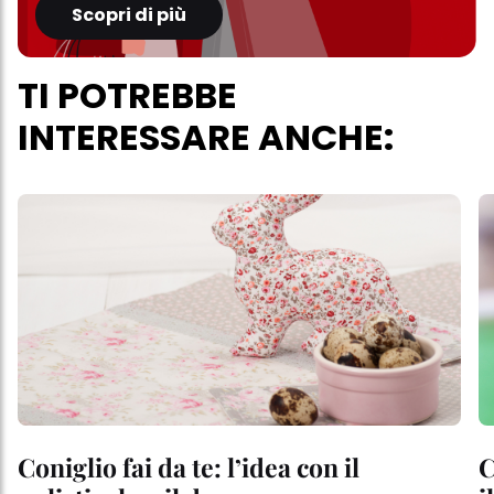
Scopri di più
TI POTREBBE
INTERESSARE ANCHE:
Coniglio fai da te: l’idea con il
C