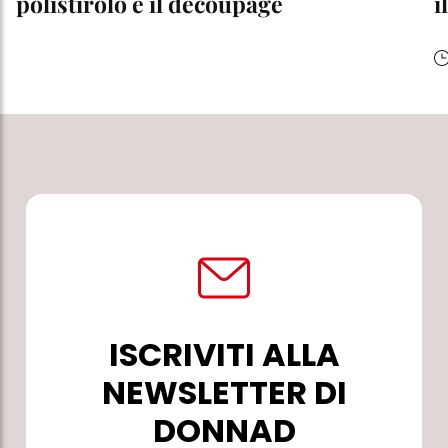
polistirolo e il decoupage
i
ISCRIVITI ALLA
NEWSLETTER DI
DONNAD