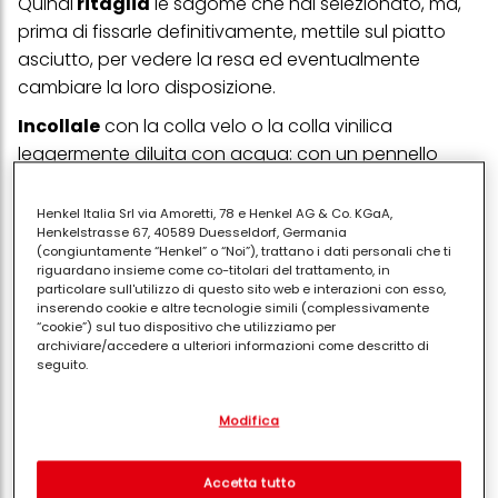
Quindi
ritaglia
le sagome che hai selezionato, ma,
prima di fissarle definitivamente, mettile sul piatto
asciutto, per vedere la resa ed eventualmente
cambiare la loro disposizione.
Incollale
con la colla velo o la colla vinilica
leggermente diluita con acqua: con un pennello
piatto, distribuisci il prodotto sul rovescio del ritaglio,
appoggialo e spennellalo dal centro verso i contorni.
Henkel Italia Srl via Amoretti, 78 e Henkel AG & Co. KGaA,
Henkelstrasse 67, 40589 Duesseldorf, Germania
Con questi movimenti, dovresti togliere le grinze e le
(congiuntamente “Henkel” o “Noi”), trattano i dati personali che ti
bolle.
riguardano insieme come co-titolari del trattamento, in
particolare sull'utilizzo di questo sito web e interazioni con esso,
Concluso questo step,
assorbi la colla che
inserendo cookie e altre tecnologie simili (complessivamente
“cookie”) sul tuo dispositivo che utilizziamo per
fuoriesce
dai bordi con una spugnetta umida.
archiviare/accedere a ulteriori informazioni come descritto di
Infine,
vernicia i
l piatto.
seguito.
Con il tuo consenso, noi e i nostri partner (inclusi come titolari
2) Decoupage su piatti di vetro: l’effetto
Modifica
separati o co-titolari come indicato nella nostra Informativa sulla
sottovetro
protezione dei dati collegata nel piè di pagina, Sezione "Cookie,
pixel, impronte digitali e tecnologie simili" utilizzeremo anche
Una volta che abbiamo tra le mani un oggetto
cookie ed elaboreremo i dati relativi a te per
misurare e
Accetta tutto
ottimizzare le prestazioni di questo sito Web, per fornirti