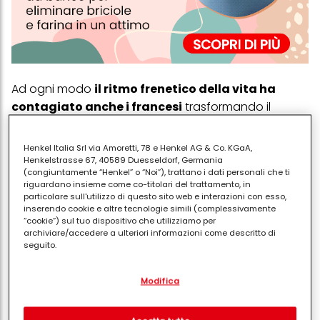
Ad ogni modo
il ritmo frenetico della vita ha
contagiato anche i francesi
trasformando il
pranzo in un pasto sempre più leggero. I
bistrot
e le
brasserie
sono i luoghi deputati dove durante la
Henkel Italia Srl via Amoretti, 78 e Henkel AG & Co. KGaA,
pausa pranzo i francesi si riversano per un piccolo
Henkelstrasse 67, 40589 Duesseldorf, Germania
(congiuntamente “Henkel” o “Noi”), trattano i dati personali che ti
spuntino che consiste in un secondo
riguardano insieme come co-titolari del trattamento, in
accompagnato da una verdura e un caffè.
particolare sull'utilizzo di questo sito web e interazioni con esso,
inserendo cookie e altre tecnologie simili (complessivamente
Nel pomeriggio, in una pausa tra i vari
viaggi
in
“cookie”) sul tuo dispositivo che utilizziamo per
archiviare/accedere a ulteriori informazioni come descritto di
metro nel centro di
Parigi,
è piacevole fare sosta in
seguito.
una delle tante
sala da the
che sono aperte fino a
Con il tuo consenso, noi e i nostri partner (inclusi come titolari
sera, proponendo infinite varietà di bevande calde
Modifica
separati o co-titolari come indicato nella nostra Informativa sulla
unite a torte e pasticcini.
protezione dei dati collegata nel piè di pagina, Sezione "Cookie,
pixel, impronte digitali e tecnologie simili" utilizzeremo anche
La
cena
finalmente può essere consumata,
cookie ed elaboreremo i dati relativi a te per
misurare e