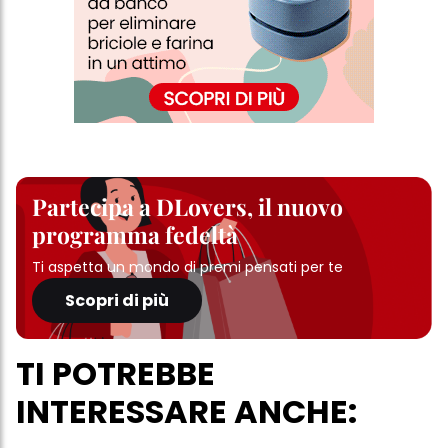
Se fai clic su "Modifica" potrai trovare maggiori informazioni sul
trattamento dei tuoi dati / sull'uso dei cookie e consentirli per uno o
più degli scopi sopra menzionati. Cliccando su "Accetta tutto",
acconsenti all'uso dei cookie e al trattamento dei tuoi dati
personali per tutte le finalità sopra indicate. Se fai clic su "Rifiuta",
verranno utilizzati solo i cookie tecnicamente necessari per fornirti
questo sito web.
Partecipa a DLovers, il nuovo
programma fedeltà
Ti aspetta un mondo di premi pensati per te
Scopri di più
TI POTREBBE
INTERESSARE ANCHE: