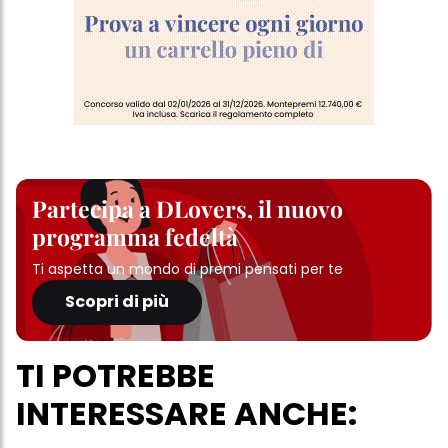
Partecipa a DLovers, il nuovo
programma fedeltà
Ti aspetta un mondo di premi pensati per te
Scopri di più
TI POTREBBE
INTERESSARE ANCHE: