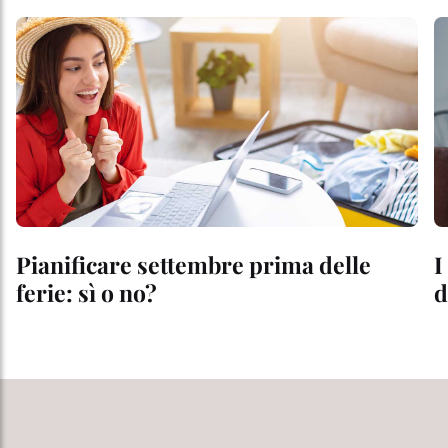
Pianificare settembre prima delle
I
ferie: sì o no?
d