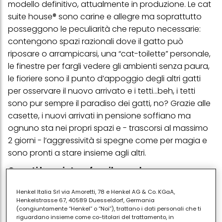
modello definitivo, attualmente in produzione. Le cat
suite house® sono carine e allegre ma soprattutto
posseggono le peculiarità che reputo necessarie:
contengono spazi razionali dove il gatto può
riposare o arrampicarsi, una “cat-toilette” personale,
le finestre per fargli vedere gli ambienti senza paura,
le fioriere sono il punto d’appoggio degli altri gatti
per osservare il nuovo arrivato e i tetti...beh, i tetti
sono pur sempre il paradiso dei gatti, no? Grazie alle
casette, i nuovi arrivati in pensione soffiano ma
ognuno sta nei propri spazi e - trascorsi al massimo
2 giorni - l’aggressività si spegne come per magia e
sono pronti a stare insieme agli altri.
Cosa ti ha spinta a fare il grande passo e creare
un vero e proprio hotel per gatti?
Henkel Italia Srl via Amoretti, 78 e Henkel AG & Co. KGaA,
Per puro caso ho visto un loft all’interno di una ex-
Henkelstrasse 67, 40589 Duesseldorf, Germania
(congiuntamente “Henkel” o “Noi”), trattano i dati personali che ti
fabbrica della Gio'Style, in zona quartiere Adriano a
riguardano insieme come co-titolari del trattamento, in