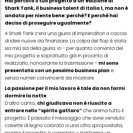
Hai portato il tuo progetto a un’edizione di
Puoi trovare maggiori informazioni sul trattamento dei tuoi dati
Shark Tank, il business talent di Italia 1, ma non è
nella nostra Informativa sulla protezione dei dati collegata nel piè
andata per niente bene: perché? E perché hai
di pagina (Sezione "Cookie, Pixel, Impronte digitali e tecnologie
simili"). Puoi revocare il tuo consenso in qualsiasi momento con
deciso di proseguire ugualmente?
effetto per il futuro disabilitando i cookie sul nostro sito web nella
sezione "Impostazioni cookie" collegata nel piè di pagina. Per
A Shark Tank c’era una giuria di imprenditori a caccia
ulteriori informazioni sui cookie utilizzati su questo sito Web, in
di idee nuove da finanziare. La colpa del flop è stata
particolare sul loro periodo di conservazione, consultare le
informazioni dettagliate su ciascun cookie disponibili facendo
sia mia sia della giuria. Io - per quanto convinta del
clic su "modifica" di seguito".
mio progetto e soprattutto già in procinto di
Se fai clic su "Modifica" potrai trovare maggiori informazioni sul
realizzarlo, nonostante la trasmissione –
mi sono
trattamento dei tuoi dati / sull'uso dei cookie e consentirli per uno o
presentata con un pessimo business plan
e
più degli scopi sopra menzionati. Cliccando su "Accetta tutto",
acconsenti all'uso dei cookie e al trattamento dei tuoi dati
senza numeri convincenti da mostrare.
personali per tutte le finalità sopra indicate. Se fai clic su "Rifiuta",
verranno utilizzati solo i cookie tecnicamente necessari per fornirti
La passione per il mio lavoro è tale da non farmi
questo sito web.
dormire la notte
D’altro canto,
chi giudicava non è riuscito a
entrare nello “spirito gattaro”
che anima tutto il
progetto. È passato il messaggio che avrei venduto
casette di legno colorato a una cifra spropositata,
mentre il progetto è completo – trasforma un