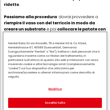
ridotto
.
Passiamo alla procedura
: dovrai provvedere a
riempire il vaso con del terriccio in modo da
creare un substrato
e poi
collocare le patate con
la gemma o in alternativa patate pre-
germogliate
che si possono acquistare in negozio.
Henkel Italia Srl via Amoretti, 78 e Henkel AG & Co. KGaA,
Una volta posizionate, devi
mantenere il terreno
Henkelstrasse 67, 40589 Duesseldorf, Germania
(congiuntamente “Henkel” o “Noi”), trattano i dati personali che ti
umido
innaffiandolo con costanza, ma
non in
riguardano insieme come co-titolari del trattamento, in
maniera abbondante
. I ristagni d'acqua – infatti –
particolare sull'utilizzo di questo sito web e interazioni con esso,
inserendo cookie e altre tecnologie simili (complessivamente
sono pericolosi e si corre il rischio di far marcire la
“cookie”) sul tuo dispositivo che utilizziamo per
patata.
archiviare/accedere a ulteriori informazioni come descritto di
seguito.
Le radici devono restare coperte
, quindi assicurati
Con il tuo consenso, noi e i nostri partner (inclusi come titolari
Modifica
separati o co-titolari come indicato nella nostra Informativa sulla
che lo siano sempre aggiungendo - se necessario -
protezione dei dati collegata nel piè di pagina, Sezione "Cookie,
altro terriccio. Non scordarti di un’altra cosa
pixel, impronte digitali e tecnologie simili" utilizzeremo anche
cookie ed elaboreremo i dati relativi a te per
misurare e
importante:
la patata ha bisogno di luce
, quindi
Accetta tutto
ottimizzare le prestazioni di questo sito Web, per fornirti
sistema il vaso nel punto più soleggiato del tuo