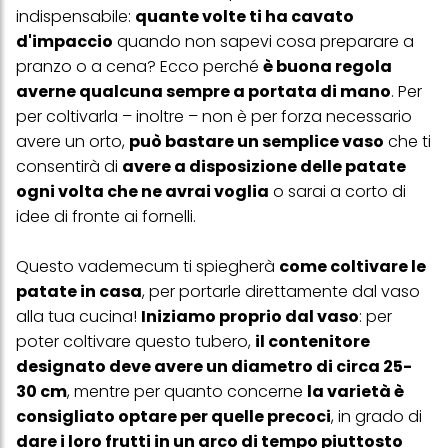
indispensabile:
quante volte ti ha cavato
d'impaccio
quando non sapevi cosa preparare a
pranzo o a cena? Ecco perché
è buona regola
averne qualcuna sempre a portata di mano
. Per
per coltivarla – inoltre – non è per forza necessario
avere un orto,
può bastare un semplice vaso
che ti
consentirà di
avere a disposizione delle patate
ogni volta che ne avrai voglia
o sarai a corto di
idee di fronte ai fornelli.
Questo vademecum ti spiegherà
come coltivare le
patate in casa
, per portarle direttamente dal vaso
alla tua cucina!
Iniziamo proprio dal vaso
: per
poter coltivare questo tubero,
il contenitore
designato deve avere un diametro di circa 25-
30 cm
, mentre per quanto concerne
la varietà è
consigliato optare per quelle precoci
, in grado di
dare i loro frutti in un arco di tempo piuttosto