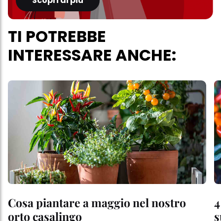
Scopri di più
TI POTREBBE
INTERESSARE ANCHE:
Cosa piantare a maggio nel nostro
4
orto casalingo
s