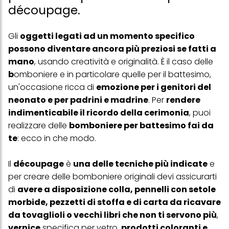
découpage.
Gli
oggetti legati ad un momento specifico
possono diventare ancora più preziosi se fatti a
mano
, usando creatività e originalità. È il caso delle
b
omboniere e in particolare quelle per il battesimo,
un'occasione ricca di
emozione per i genitori del
neonato e per padrini e madrine
. Per
rendere
indimenticabile il ricordo della cerimonia
, puoi
realizzare delle
bomboniere per battesimo fai da
te
: ecco in che modo.
Il
découpage
è
una delle tecniche più indicate
e
per creare delle bomboniere originali devi assicurarti
di
avere a disposizione colla, pennelli con setole
morbide, pezzetti di stoffa e di carta da ricavare
da tovaglioli o vecchi libri che non ti servono più
,
vernice
specifica per vetro,
prodotti coloranti e