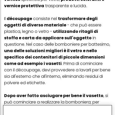
vernice protettiva
trasparente e lucida.
Il
découpage
consiste nel
trasformare degli
oggetti di diverso materiale
- che può essere
plastica, legno o vetro -
utilizzando ritagli di
stoffa e carta da applicare sull'oggetto
in
questione. Nel caso delle bomboniere per battesimo,
una delle soluzioni migliori è il vetro e nello
specifico dei contenitori di piccole dimensioni
come ad esempio i vasetti
. Prima di cominciare
con il découpage, devi provvedere a lavarli per bene
sia all'esterno che all'interno, eliminando residui di
polvere ed etichette.
Dopo aver fatto asciugare per bene il vasetto
, si
può cominciare a realizzare la bomboniera; per
colorare il vetro devi
utilizzare vernice specifica,
che può essere colorata oppure trasparente a