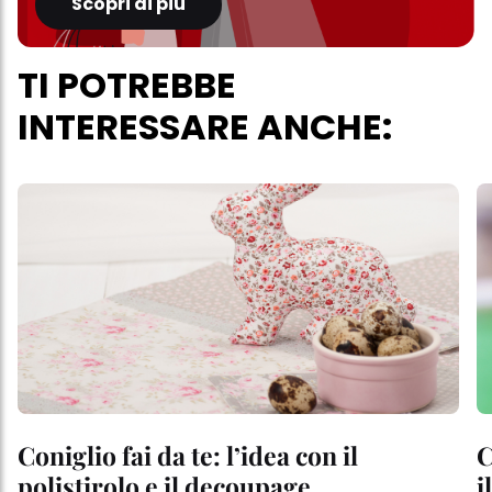
Scopri di più
TI POTREBBE
INTERESSARE ANCHE:
Coniglio fai da te: l’idea con il
C
polistirolo e il decoupage
i