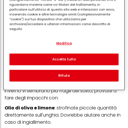
Olio di Jojoba Olio di mandorle dolci
riguardano insieme come co-titolari del trattamento, in
particolare sull'utilizzo di questo sito web e interazioni con esso,
Se avete bisogno invece di sostanze altamente
inserendo cookie e altre tecnologie simili (complessivamente
“cookie”) sul tuo dispositivo che utilizziamo per
cicatrizzanti e lenitive, scegliete allora l'
Aloe vera
, la
archiviare/accedere a ulteriori informazioni come descritto di
Calendula
e la
Camomilla.
Il consiglio è quello
seguito.
tutte le sere di lavarsi le mani e poi fare un impacco
Con il tuo consenso, noi e i nostri partner (inclusi come titolari
con uno di questi prodotti a scelta. Indossate dei
Modifica
separati o co-titolari come indicato nella nostra Informativa sulla
protezione dei dati collegata nel piè di pagina, Sezione "Cookie,
guanti, magari in cotone, e fate in modo che il
pixel, impronte digitali e tecnologie simili" utilizzeremo anche
principio attivo agisca per circa 15 minuti.
cookie ed elaboreremo i dati relativi a te per
misurare e
Accetta tutto
ottimizzare le prestazioni di questo sito Web, per fornirti
I rimedi naturali per la cura delle unghie
funzionalità che migliorano l'utilizzo di questo sito Web
e/o per marketing personalizzato
. Analizzeremo il tuo utilizzo
Rifiuta
Tutte le sostanze che abbiamo appena elencato
di questo sito Web e le tue interazioni commerciali con noi
(rispettivamente dell'azienda per cui lavori) per) e su tale base
sono ottimi anche per le unghie. Detto ciò, se in
tracciare i tuoi acquisti dei nostri prodotti su siti Web di terzi,
inverno vi sembrano più fragili del solito, provate a
conservare le nostre informazioni sulle entità commerciali e
creare profili individuali su di te che potrebbero essere arricchiti
fare degli impacchi con:
con dati ottenuti da terze parti e altri siti Web. Utilizziamo questi
profili per scopi di marketing personalizzato, in particolare per
Olio di oliva e limone
: strofinate piccole quantità
visualizzare annunci pubblicitari che potrebbero interessarti
direttamente sull'unghia. Dovrebbe aiutare anche in
(basati, ad esempio, sui tuoi interessi identificati) su questo sito
web e altri media (di terzi) tramite i dispositivi assegnati a te o
caso di ingiallimento.
alla tua famiglia, nonché per misurare e ottimizzare il successo