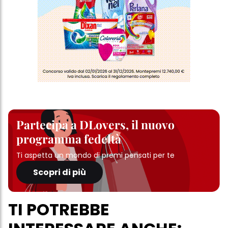
Partecipa a DLovers, il nuovo
programma fedeltà
Ti aspetta un mondo di premi pensati per te
Scopri di più
TI POTREBBE