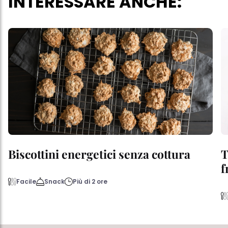
INTERESSARE ANCHE:
Biscottini energetici senza cottura
T
f
Facile
Snack
Più di 2 ore