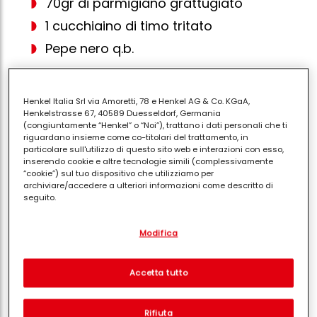
70gr di parmigiano grattugiato
1 cucchiaino di timo tritato
Pepe nero q.b.
Henkel Italia Srl via Amoretti, 78 e Henkel AG & Co. KGaA,
Henkelstrasse 67, 40589 Duesseldorf, Germania
Il
panettone
, simbolo per eccellenza delle feste, può
(congiuntamente “Henkel” o “Noi”), trattano i dati personali che ti
trasformarsi in una sorprendente
versione salata
,
riguardano insieme come co-titolari del trattamento, in
particolare sull'utilizzo di questo sito web e interazioni con esso,
morbida
,
profumata
e ricca di sapori decisi. Ideale
inserendo cookie e altre tecnologie simili (complessivamente
come antipasto, accompagnamento o piatto
“cookie”) sul tuo dispositivo che utilizziamo per
archiviare/accedere a ulteriori informazioni come descritto di
protagonista di un buffet natalizio, il panettone
seguito.
gourmet salato è una ricetta che conquista per
equilibrio e originalità. Un modo per portare in tavola
Con il tuo consenso, noi e i nostri partner (inclusi come titolari
Modifica
separati o co-titolari come indicato nella nostra Informativa sulla
una versione raffinata della tradizione, perfetta per
protezione dei dati collegata nel piè di pagina, Sezione "Cookie,
stupire ospiti e familiari durante le feste.
pixel, impronte digitali e tecnologie simili" utilizzeremo anche
cookie ed elaboreremo i dati relativi a te per
misurare e
Accetta tutto
Preparazione
ottimizzare le prestazioni di questo sito Web, per fornirti
funzionalità che migliorano l'utilizzo di questo sito Web
e/o per marketing personalizzato
. Analizzeremo il tuo utilizzo
Rifiuta