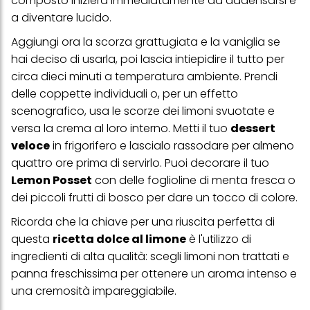
composto inizierà immediatamente ad addensarsi e
web e altri media (di terzi) tramite i dispositivi assegnati a te o
a diventare lucido.
alla tua famiglia, nonché per misurare e ottimizzare il successo
delle campagne pubblicitarie.
Aggiungi ora la scorza grattugiata e la vaniglia se
hai deciso di usarla, poi lascia intiepidire il tutto per
Puoi trovare maggiori informazioni sul trattamento dei tuoi dati
nella nostra Informativa sulla protezione dei dati collegata nel piè
circa dieci minuti a temperatura ambiente. Prendi
di pagina (Sezione "Cookie, Pixel, Impronte digitali e tecnologie
delle coppette individuali o, per un effetto
simili"). Puoi revocare il tuo consenso in qualsiasi momento con
effetto per il futuro disabilitando i cookie sul nostro sito web nella
scenografico, usa le scorze dei limoni svuotate e
sezione "Impostazioni cookie" collegata nel piè di pagina. Per
versa la crema al loro interno. Metti il tuo
dessert
ulteriori informazioni sui cookie utilizzati su questo sito Web, in
particolare sul loro periodo di conservazione, consultare le
veloce
in frigorifero e lascialo rassodare per almeno
informazioni dettagliate su ciascun cookie disponibili facendo
quattro ore prima di servirlo. Puoi decorare il tuo
clic su "modifica" di seguito".
Lemon Posset
con delle foglioline di menta fresca o
Se fai clic su "Modifica" potrai trovare maggiori informazioni sul
dei piccoli frutti di bosco per dare un tocco di colore.
trattamento dei tuoi dati / sull'uso dei cookie e consentirli per uno o
più degli scopi sopra menzionati. Cliccando su "Accetta tutto",
Ricorda che la chiave per una riuscita perfetta di
acconsenti all'uso dei cookie e al trattamento dei tuoi dati
personali per tutte le finalità sopra indicate. Se fai clic su "Rifiuta",
questa
ricetta dolce al limone
è l'utilizzo di
verranno utilizzati solo i cookie tecnicamente necessari per fornirti
ingredienti di alta qualità: scegli limoni non trattati e
questo sito web.
panna freschissima per ottenere un aroma intenso e
una cremosità impareggiabile.