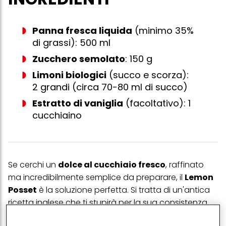
Panna fresca liquida
(minimo 35%
di grassi): 500 ml
Zucchero semolato
: 150 g
Limoni biologici
(succo e scorza):
2 grandi (circa 70-80 ml di succo)
Estratto di vaniglia
(facoltativo): 1
cucchiaino
Se cerchi un
dolce al cucchiaio fresco
, raffinato
ma incredibilmente semplice da preparare, il
Lemon
Posset
è la soluzione perfetta. Si tratta di un'antica
ricetta inglese che ti stupirà per la sua consistenza
setosa, ottenuta senza l'uso di uova, colla di pesce o