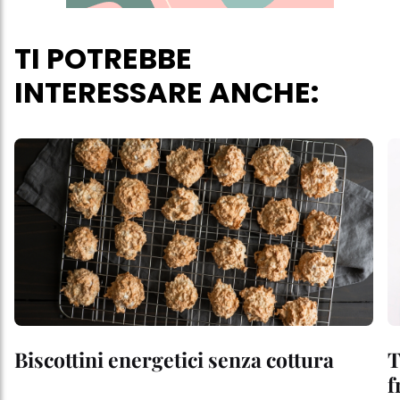
TI POTREBBE
INTERESSARE ANCHE:
Biscottini energetici senza cottura
T
f