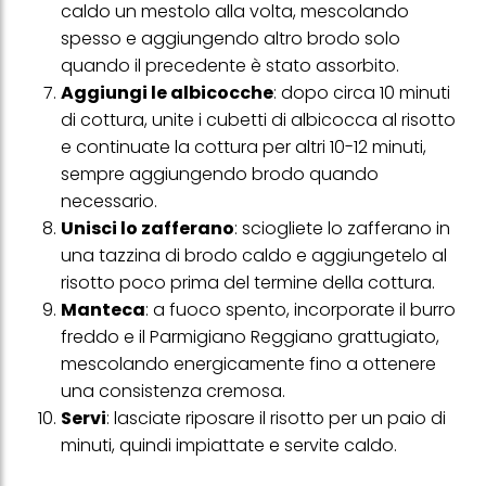
caldo un mestolo alla volta, mescolando
web e altri media (di terzi) tramite i dispositivi assegnati a te o
alla tua famiglia, nonché per misurare e ottimizzare il successo
spesso e aggiungendo altro brodo solo
delle campagne pubblicitarie.
quando il precedente è stato assorbito.
Puoi trovare maggiori informazioni sul trattamento dei tuoi dati
Aggiung
i le albicocche
: dopo circa 10 minuti
nella nostra Informativa sulla protezione dei dati collegata nel piè
di cottura, unite i cubetti di albicocca al risotto
di pagina (Sezione "Cookie, Pixel, Impronte digitali e tecnologie
e continuate la cottura per altri 10-12 minuti,
simili"). Puoi revocare il tuo consenso in qualsiasi momento con
effetto per il futuro disabilitando i cookie sul nostro sito web nella
sempre aggiungendo brodo quando
sezione "Impostazioni cookie" collegata nel piè di pagina. Per
necessario.
ulteriori informazioni sui cookie utilizzati su questo sito Web, in
particolare sul loro periodo di conservazione, consultare le
Uni
sci lo zafferano
: sciogliete lo zafferano in
informazioni dettagliate su ciascun cookie disponibili facendo
una tazzina di brodo caldo e aggiungetelo al
clic su "modifica" di seguito".
risotto poco prima del termine della cottura.
Se fai clic su "Modifica" potrai trovare maggiori informazioni sul
Manteca
: a fuoco spento, incorporate il burro
trattamento dei tuoi dati / sull'uso dei cookie e consentirli per uno o
più degli scopi sopra menzionati. Cliccando su "Accetta tutto",
freddo e il Parmigiano Reggiano grattugiato,
acconsenti all'uso dei cookie e al trattamento dei tuoi dati
mescolando energicamente fino a ottenere
personali per tutte le finalità sopra indicate. Se fai clic su "Rifiuta",
verranno utilizzati solo i cookie tecnicamente necessari per fornirti
una consistenza cremosa.
questo sito web.
Servi
: lasciate riposare il risotto per un paio di
minuti, quindi impiattate e servite caldo.