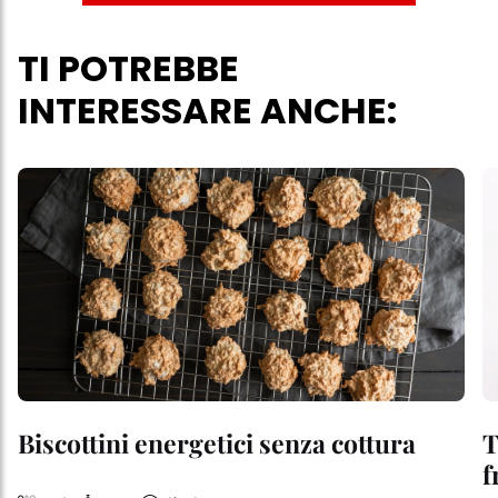
TI POTREBBE
INTERESSARE ANCHE:
Biscottini energetici senza cottura
T
f