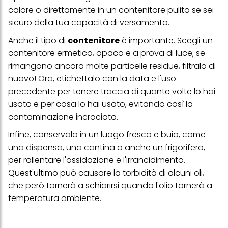
con dati ottenuti da terze parti e altri siti Web. Utilizziamo questi
calore o direttamente in un contenitore pulito se sei
profili per scopi di marketing personalizzato, in particolare per
visualizzare annunci pubblicitari che potrebbero interessarti
sicuro della tua capacità di versamento.
(basati, ad esempio, sui tuoi interessi identificati) su questo sito
web e altri media (di terzi) tramite i dispositivi assegnati a te o
Anche il tipo di
contenitore
è importante. Scegli un
alla tua famiglia, nonché per misurare e ottimizzare il successo
contenitore ermetico, opaco e a prova di luce; se
delle campagne pubblicitarie.
rimangono ancora molte particelle residue, filtralo di
Puoi trovare maggiori informazioni sul trattamento dei tuoi dati
nuovo! Ora, etichettalo con la data e l'uso
nella nostra Informativa sulla protezione dei dati collegata nel piè
di pagina (Sezione "Cookie, Pixel, Impronte digitali e tecnologie
precedente per tenere traccia di quante volte lo hai
simili"). Puoi revocare il tuo consenso in qualsiasi momento con
usato e per cosa lo hai usato, evitando così la
effetto per il futuro disabilitando i cookie sul nostro sito web nella
sezione "Impostazioni cookie" collegata nel piè di pagina. Per
contaminazione incrociata.
ulteriori informazioni sui cookie utilizzati su questo sito Web, in
particolare sul loro periodo di conservazione, consultare le
Infine, conservalo in un luogo fresco e buio, come
informazioni dettagliate su ciascun cookie disponibili facendo
una dispensa, una cantina o anche un frigorifero,
clic su "modifica" di seguito".
per rallentare l'ossidazione e l'irrancidimento.
Se fai clic su "Modifica" potrai trovare maggiori informazioni sul
Quest'ultimo può causare la torbidità di alcuni oli,
trattamento dei tuoi dati / sull'uso dei cookie e consentirli per uno o
più degli scopi sopra menzionati. Cliccando su "Accetta tutto",
che però tornerà a schiarirsi quando l'olio tornerà a
acconsenti all'uso dei cookie e al trattamento dei tuoi dati
temperatura ambiente.
personali per tutte le finalità sopra indicate. Se fai clic su "Rifiuta",
verranno utilizzati solo i cookie tecnicamente necessari per fornirti
questo sito web.