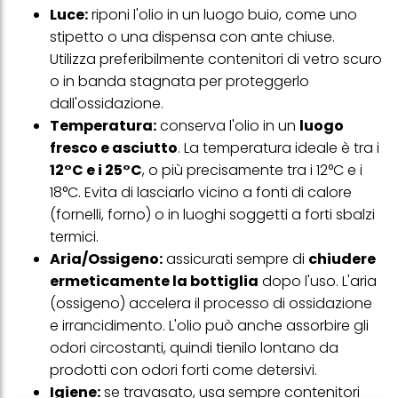
Luce:
riponi l'olio in un luogo buio, come uno
stipetto o una dispensa con ante chiuse.
Utilizza preferibilmente contenitori di vetro scuro
o in banda stagnata per proteggerlo
dall'ossidazione.
Temperatura:
conserva l'olio in un
luogo
fresco e asciutto
. La temperatura ideale è tra i
12°C e i 25°C
, o più precisamente tra i 12°C e i
18°C. Evita di lasciarlo vicino a fonti di calore
(fornelli, forno) o in luoghi soggetti a forti sbalzi
termici.
Aria/Ossigeno:
assicurati sempre di
chiudere
ermeticamente la bottiglia
dopo l'uso. L'aria
(ossigeno) accelera il processo di ossidazione
e irrancidimento. L'olio può anche assorbire gli
odori circostanti, quindi tienilo lontano da
prodotti con odori forti come detersivi.
Igiene:
se travasato, usa sempre contenitori