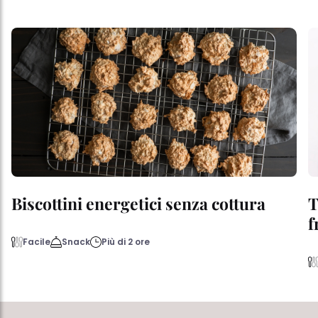
Biscottini energetici senza cottura
T
f
Facile
Snack
Più di 2 ore