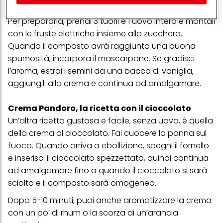
usata per farcire il dolce del Natale.
(rispettivamente dell'azienda per cui lavori) per) e su tale base
tracciare i tuoi acquisti dei nostri prodotti su siti Web di terzi,
Per prepararla, prendi 3 tuorli e 1 uovo intero e montali
conservare le nostre informazioni sulle entità commerciali e
creare profili individuali su di te che potrebbero essere arricchiti
con le fruste elettriche insieme allo zucchero.
con dati ottenuti da terze parti e altri siti Web. Utilizziamo questi
Quando il composto avrà raggiunto una buona
profili per scopi di marketing personalizzato, in particolare per
spumosità, incorpora il mascarpone. Se gradisci
visualizzare annunci pubblicitari che potrebbero interessarti
(basati, ad esempio, sui tuoi interessi identificati) su questo sito
l’aroma, estrai i semini da una bacca di vaniglia,
web e altri media (di terzi) tramite i dispositivi assegnati a te o
aggiungili alla crema e continua ad amalgamare.
alla tua famiglia, nonché per misurare e ottimizzare il successo
delle campagne pubblicitarie.
Crema Pandoro, la ricetta con il cioccolato
Puoi trovare maggiori informazioni sul trattamento dei tuoi dati
nella nostra Informativa sulla protezione dei dati collegata nel piè
Un’altra ricetta gustosa e facile, senza uova, è quella
di pagina (Sezione "Cookie, Pixel, Impronte digitali e tecnologie
della crema al cioccolato. Fai cuocere la panna sul
simili"). Puoi revocare il tuo consenso in qualsiasi momento con
effetto per il futuro disabilitando i cookie sul nostro sito web nella
fuoco. Quando arriva a ebollizione, spegni il fornello
sezione "Impostazioni cookie" collegata nel piè di pagina. Per
e inserisci il cioccolato spezzettato, quindi continua
ulteriori informazioni sui cookie utilizzati su questo sito Web, in
particolare sul loro periodo di conservazione, consultare le
ad amalgamare fino a quando il cioccolato si sarà
informazioni dettagliate su ciascun cookie disponibili facendo
sciolto e il composto sarà omogeneo.
clic su "modifica" di seguito".
Dopo 5-10 minuti, puoi anche aromatizzare la crema
Se fai clic su "Modifica" potrai trovare maggiori informazioni sul
trattamento dei tuoi dati / sull'uso dei cookie e consentirli per uno o
con un po’ di rhum o la scorza di un’arancia
più degli scopi sopra menzionati. Cliccando su "Accetta tutto",