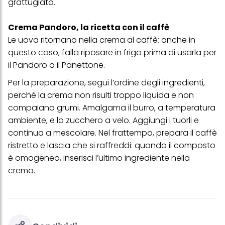
grattugiata.
acconsenti all'uso dei cookie e al trattamento dei tuoi dati
personali per tutte le finalità sopra indicate. Se fai clic su "Rifiuta",
verranno utilizzati solo i cookie tecnicamente necessari per fornirti
Crema Pandoro, la ricetta con il caffè
questo sito web.
Le uova ritornano nella crema al caffè; anche in
questo caso, falla riposare in frigo prima di usarla per
il Pandoro o il Panettone.
Per la preparazione, segui l’ordine degli ingredienti,
perché la crema non risulti troppo liquida e non
compaiano grumi. Amalgama il burro, a temperatura
ambiente, e lo zucchero a velo. Aggiungi i tuorli e
continua a mescolare. Nel frattempo, prepara il caffè
ristretto e lascia che si raffreddi: quando il composto
è omogeneo, inserisci l’ultimo ingrediente nella
crema.