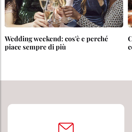
Wedding weekend: cos'è e perché
C
piace sempre di più
c