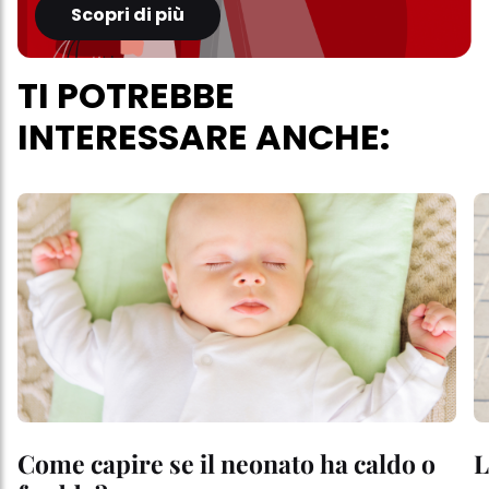
Scopri di più
TI POTREBBE
INTERESSARE ANCHE:
Come capire se il neonato ha caldo o
L