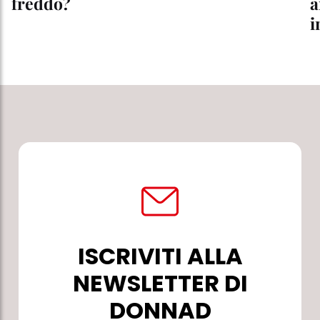
freddo?
a
i
ISCRIVITI ALLA
NEWSLETTER DI
DONNAD