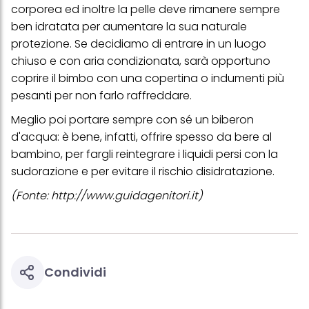
(basati, ad esempio, sui tuoi interessi identificati) su questo sito
corporea ed inoltre la pelle deve rimanere sempre
web e altri media (di terzi) tramite i dispositivi assegnati a te o
ben idratata per aumentare la sua naturale
alla tua famiglia, nonché per misurare e ottimizzare il successo
delle campagne pubblicitarie.
protezione. Se decidiamo di entrare in un luogo
chiuso e con aria condizionata, sarà opportuno
Puoi trovare maggiori informazioni sul trattamento dei tuoi dati
coprire il bimbo con una copertina o indumenti più
nella nostra Informativa sulla protezione dei dati collegata nel piè
di pagina (Sezione "Cookie, Pixel, Impronte digitali e tecnologie
pesanti per non farlo raffreddare.
simili"). Puoi revocare il tuo consenso in qualsiasi momento con
effetto per il futuro disabilitando i cookie sul nostro sito web nella
Meglio poi portare sempre con sé un biberon
sezione "Impostazioni cookie" collegata nel piè di pagina. Per
d'acqua: è bene, infatti, offrire spesso da bere al
ulteriori informazioni sui cookie utilizzati su questo sito Web, in
particolare sul loro periodo di conservazione, consultare le
bambino, per fargli reintegrare i liquidi persi con la
informazioni dettagliate su ciascun cookie disponibili facendo
sudorazione e per evitare il rischio disidratazione.
clic su "modifica" di seguito".
(Fonte:
http://www.guidagenitori.it
)
Se fai clic su "Modifica" potrai trovare maggiori informazioni sul
trattamento dei tuoi dati / sull'uso dei cookie e consentirli per uno o
più degli scopi sopra menzionati. Cliccando su "Accetta tutto",
acconsenti all'uso dei cookie e al trattamento dei tuoi dati
personali per tutte le finalità sopra indicate. Se fai clic su "Rifiuta",
verranno utilizzati solo i cookie tecnicamente necessari per fornirti
questo sito web.
Condividi