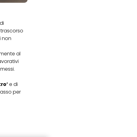
di
 trascorso
i non
amente al
avorativi
omessi.
tro’
e di
passo per