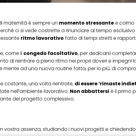
 di maternità è sempre un
momento stressante
e colmo 
é ci si vede costrette a rinunciare al tempo esclusivo
tressante
ritmo lavorativo
fatto di tempi stretti e rapport
ge, come il
congedo facoltativo
, per dedicarsi complet
o di rientrare a pieno ritmo nei propri doveri e impegni l
 e mente ad una nuova routine fatta, per lo più, di compr
e costante, una volta rientrate,
di essere ‘rimaste indie
tate nell’ambiente lavorativo.
Non abbattersi
è il primo 
grante del progetto complessivo.
 in vostra assenza, studiando i nuovi progetti e chiedendo