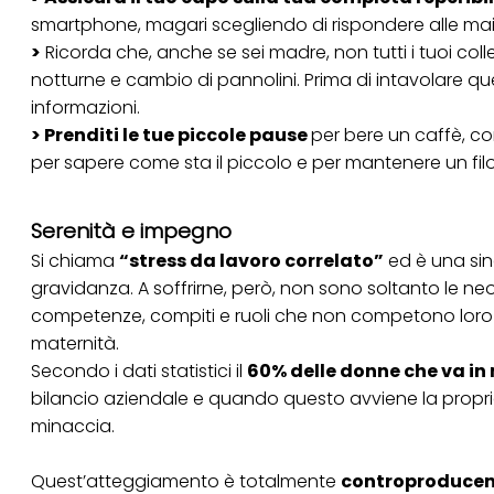
smartphone, magari scegliendo di rispondere alle mail
>
Ricorda che, anche se sei madre, non tutti i tuoi col
notturne e cambio di pannolini. Prima di intavolare q
informazioni.
> Prenditi le tue piccole pause
per bere un caffè, co
per sapere come sta il piccolo e per mantenere un filo
Serenità e impegno
Si chiama
“stress da lavoro correlato”
ed è una sin
gravidanza. A soffrirne, però, non sono soltanto le
competenze, compiti e ruoli che non competono loro 
maternità.
Secondo i dati statistici il
60% delle donne che va in
bilancio aziendale e quando questo avviene la prop
minaccia.
Quest’atteggiamento è totalmente
controproduce