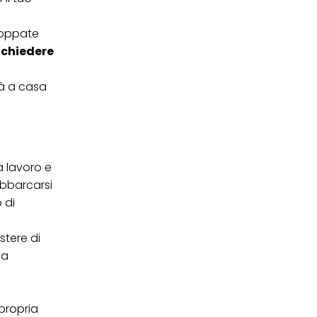
 poppate
 chiedere
tà a casa
a lavoro e
obbarcarsi
 di
stere di
na
 propria