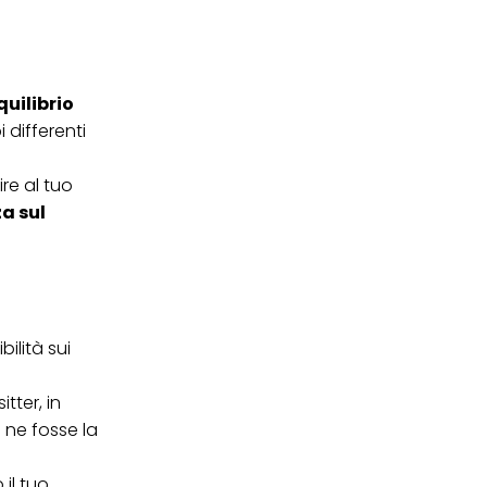
ei cookie e consentirli
kie e al trattamento dei
 i cookie tecnicamente
quilibrio
 differenti
ire al tuo
za sul
ilità sui
tter, in
 ne fosse la
il tuo