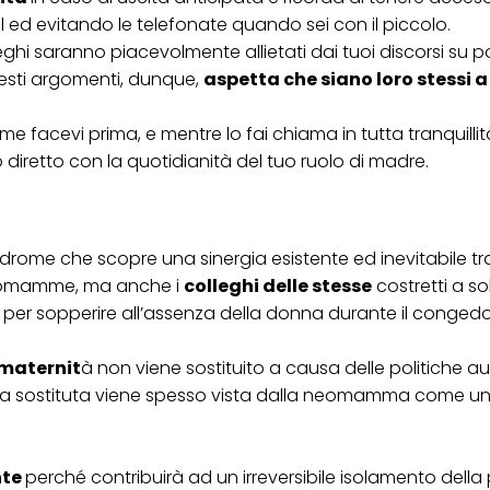
 ed evitando le telefonate quando sei con il piccolo.
leghi saranno piacevolmente allietati dai tuoi discorsi su
uesti argomenti, dunque,
aspetta che siano loro stessi a
me facevi prima, e mentre lo fai chiama in tutta tranquilli
 diretto con la quotidianità del tuo ruolo di madre.
drome che scopre una sinergia esistente ed inevitabile tr
 neomamme, ma anche i
colleghi delle stesse
costretti a s
per sopperire all’assenza della donna durante il congedo
 maternit
à non viene sostituito a causa delle politiche au
ria sostituta viene spesso vista dalla neomamma come u
nte
perché contribuirà ad un irreversibile isolamento della