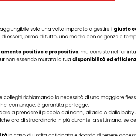
ica" potrai trovare maggiori informazioni sul trattamento dei tuoi dati / sull'uso d
scopi sopra menzionati. Cliccando su "Accetta tutto", acconsenti all'uso dei coo
er tutte le finalità sopra indicate. Se fai clic su "Rifiuta", verranno utilizzati solo
i questo sito web.
 raggiungibile solo una volta imparato a gestire il
giusto e
 di essere, prima di tutto, una madre con esigenze e tempi
amento positivo e propositivo
, ma consiste nel far intu
pur non essendo mutata la tua
disponibilità ed efficien
 colleghi richiamando la necessità di una maggiore flessib
 che, comunque, è garantita per legge.
are a prendere il piccolo dai nonni, all’asilo o dalla baby si
he ora di straordinario in più durante la settimana, se ce
lità
in caso di uscita anticipata e ricorda di tenere acceso 