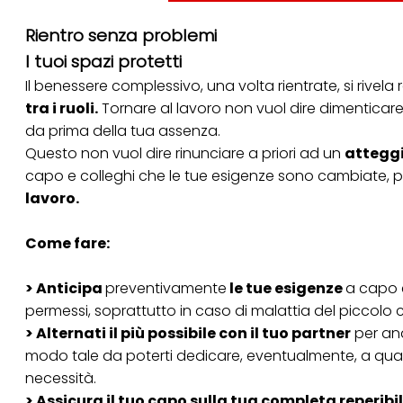
Se fai clic su "Modif
Rientro senza problemi
per uno o più degli 
tuoi dati personali p
I tuoi spazi protetti
necessari per fornirt
Il benessere complessivo, una volta rientrate, si rivela
tra i ruoli.
Tornare al lavoro non vuol dire dimenticare
da prima della tua assenza.
Questo non vuol dire rinunciare a priori ad un
atteggi
capo e colleghi che le tue esigenze sono cambiate, 
lavoro.
Come fare:
> Anticipa
preventivamente
le tue esigenze
a capo e
permessi, soprattutto in caso di malattia del piccolo
> Alternati il più possibile con il tuo partner
per and
modo tale da poterti dedicare, eventualmente, a qualc
necessità.
> Assicura il tuo capo sulla tua completa reperibi