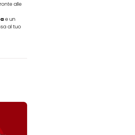
ronte alle
ia
e un
sa al tuo