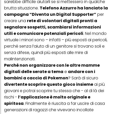
sarebbe difficile aiutarli se si mettessero in qualche
più degli scopi sopra menzionati. Cliccando su "Accetta tutto",
acconsenti all'uso dei cookie e al trattamento dei tuoi dati
brutta situazione.
Telefono Azzurro ha lanciato la
personali per tutte le finalità sopra indicate. Se fai clic su "Rifiuta",
campagna “Diventa un Digital Supporter”
per
verranno utilizzati solo i cookie tecnicamente necessari per fornirti
questo sito web.
creare una
rete di volontari digitali pronti a
segnalare sospetti, scambiarsi informazioni
utili e comunicare potenziali pericoli
. Nel mondo
virtuale i minori sono – infatti – più esposti ai pericoli,
perché senza l’aiuto di un genitore si trovano soli e
senza difese, quindi più esposti alle mire di
malintenzionati.
Perché non organizzare con le altre mamme
digitali delle serate a tema
e
andare con i
bambini a caccia di Pokemon
? Sarà di sicuro
divertente scoprire questo gioco insieme
ai più
giovani e potrai scoprire tu stessa che - al di là dei
rischi -
l’applicazione è molto originale e
spiritosa
. Finalmente è riuscita a far uscire di casa
generazioni di ragazzi che vivevano incollate