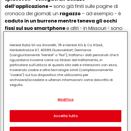
dell’applicazione –
sono già finiti sulle pagine di
cronaca dei giornali; un
ragazzo
– ad esempio - è
caduto in un burrone mentre teneva gli occhi
fissi sul suo smartphone
e altri - in Missouri - sono
stati
adescati e poi derubati da altri giocatori
che hanno approfittato dalla geolocalizzazione
Henkel Italia Srl via Amoretti, 78 e Henkel AG & Co. KGaA,
offerta dal gioco. In Bosnia, ha fatto scalpore il caso
Henkelstrasse 67, 40589 Duesseldorf, Germania
(congiuntamente “Henkel” o “Noi”), trattano i dati personali che ti
di alcuni giocatori che per cercare Pikachu –
riguardano insieme come co-titolari del trattamento, in
l’animaletto giallo più famoso del gruppo – sono
particolare sull'utilizzo di questo sito web e interazioni con esso,
inserendo cookie e altre tecnologie simili (complessivamente
entrati
in una zona ancora disseminata di mine
“cookie”) sul tuo dispositivo che utilizziamo per
antiuomo
, risalenti alla guerra del 1990. Sempre in
archiviare/accedere a ulteriori informazioni come descritto di
seguito.
America – questa volta in Florida – due adolescenti
sono entrati in un giardino privato e
hanno
Con il tuo consenso, noi e i nostri partner (inclusi come titolari
Modifica
separati o co-titolari come indicato nella nostra Informativa sulla
rischiato la vita perché un uomo li ha scambiati
protezione dei dati collegata nel piè di pagina, Sezione "Cookie,
per ladri e ha iniziato a sparare contro di loro
.
pixel, impronte digitali e tecnologie simili" utilizzeremo anche
cookie ed elaboreremo i dati relativi a te per
misurare e
Questi casi sono sicuramente isolati ed estremi:
Accetta tutto
ottimizzare le prestazioni di questo sito Web, per fornirti
Pokemon Go non va demonizzato ma - come ogni
funzionalità che migliorano l'utilizzo di questo sito Web
strumento tecnologico – con una conoscenza più
e/o per marketing personalizzato
. Analizzeremo il tuo utilizzo