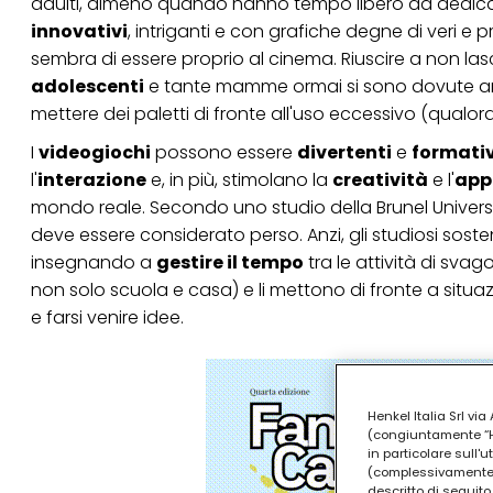
adulti, almeno quando hanno tempo libero da dedicarv
innovativi
, intriganti e con grafiche degne di veri e p
sembra di essere proprio al cinema. Riuscire a non lasc
adolescenti
e tante mamme ormai si sono dovute arren
mettere dei paletti di fronte all'uso eccessivo (qualora
I
videogiochi
possono essere
divertenti
e
formativ
l'
interazione
e, in più, stimolano la
creatività
e l'
app
mondo reale. Secondo uno studio della Brunel Universi
deve essere considerato perso. Anzi, gli studiosi sos
insegnando a
gestire il tempo
tra le attività di sva
non solo scuola e casa) e li mettono di fronte a situaz
e farsi venire idee.
Henkel Italia Srl v
(congiuntamente “Hen
in particolare sull'
(complessivamente “
descritto di seguito.