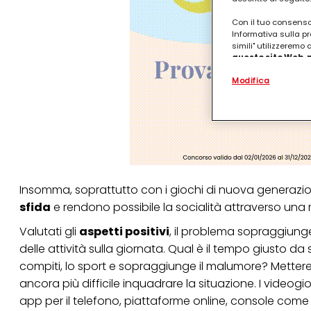
Con il tuo consenso,
Informativa sulla pr
simili" utilizzeremo
questo sito Web, p
personalizzato
. 
Modifica
(rispettivamente dell
terzi, conservare le
arricchiti con dati o
particolare per visu
identificati) su ques
misurare e ottimizz
Puoi trovare maggior
collegata nel piè di 
Insomma, soprattutto con i giochi di nuova generazi
qualsiasi momento co
collegata nel piè di 
sfida
e rendono possibile la socialità attraverso una r
periodo di conserva
"modifica" di seguito
Valutati gli
aspetti positivi
, il problema sopraggiunge 
delle attività sulla giornata. Qual è il tempo giusto d
Se fai clic su "Modif
per uno o più degli 
compiti, lo sport e sopraggiunge il malumore? Metter
tuoi dati personali p
ancora più difficile inquadrare la situazione. I videogi
necessari per fornirt
app per il telefono, piattaforme online, console come 