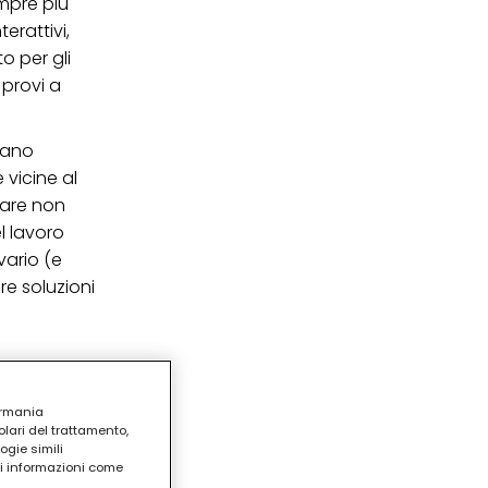
mpre più
terattivi
,
o per gli
 provi a
utano
vicine al
care non
l lavoro
vario (e
re soluzioni
ermania
lari del trattamento,
ogie simili
ri informazioni come