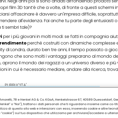
i. Negli anni poi si sono andati diffondendo prodotti se
ropri film 3D tant’è che a volte
,
di fronte a questi schermi in
iarsi affascinare è davvero un'impresa difficile, soprattutt
dere all'evidenza. Fai anche tu parte degli entusiasti o
 ti sembri tale)?
i
per i più giovani in molti modi: se fatti in compagnia ai
rendimento
perché costruiti con dinamiche complesse e 
ty di Londra, durato ben tre anni, il tempo passato a gio
tengono che sono molti i vantaggi: preparano al mondo de
go, aprono il mondo dei ragazzi a un universo diverso e più 
ioni in cui è necessario mediare, andare alla ricerca, trova
PUBBLICITA'
ia Amoretti, 78 e Henkel AG & Co. KGaA, Henkelstrasse 67, 40589 Duesseldorf, G
kel” o “Noi”), trattano i dati personali che ti riguardano insieme come co-tito
utilizzo di questo sito web e interazioni con esso, inserendo cookie e altre tecnol
cookie”) sul tuo dispositivo che utilizziamo per archiviare/accedere a ulterio