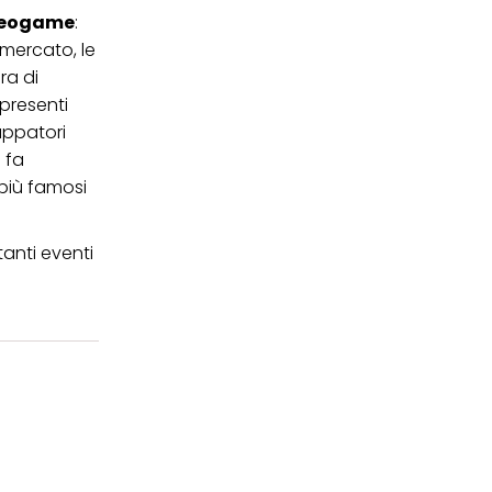
deogame
:
 mercato, le
ra di
 presenti
uppatori
i fa
più famosi
tanti eventi