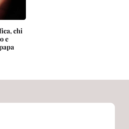
ica, chi
lo e
 papa