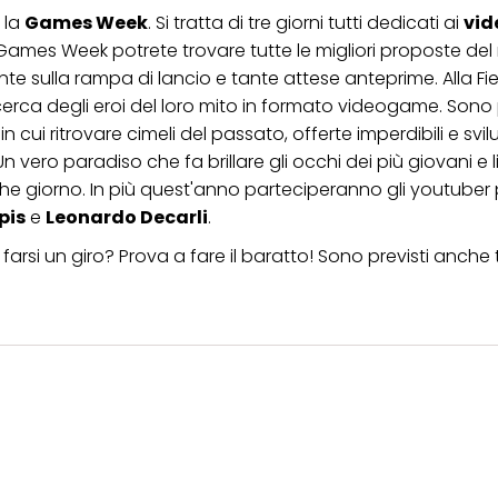
 la
Games Week
. Si tratta di tre giorni tutti dedicati ai
vi
a Games Week potrete trovare tutte le migliori proposte del
nte sulla rampa di lancio e tante attese anteprime. Alla Fie
 ricerca degli eroi del loro mito in formato videogame. Sono
cui ritrovare cimeli del passato, offerte imperdibili e svil
n vero paradiso che fa brillare gli occhi dei più giovani e l
e giorno. In più quest'anno parteciperanno gli youtuber 
pis
e
Leonardo Decarli
.
 farsi un giro? Prova a fare il baratto! Sono previsti anche 