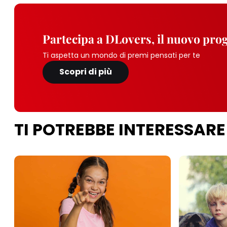
Partecipa a DLovers, il nuovo pr
Ti aspetta un mondo di premi pensati per te
Scopri di più
TI POTREBBE INTERESSARE