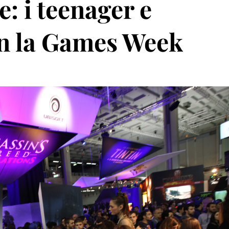
: i teenager e
n la Games Week